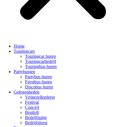
Home
Touringcars
Touringcar huren
Touringcarbedrijf
Touringbus huren
Partybussen
Partybus huren
Feestbus huren
Discobus huren
Gelegenheden
Vrijgezellenfeest
Festival
Concert
Bruiloft
Bedrijfsuitje
Bedrijfsfeest