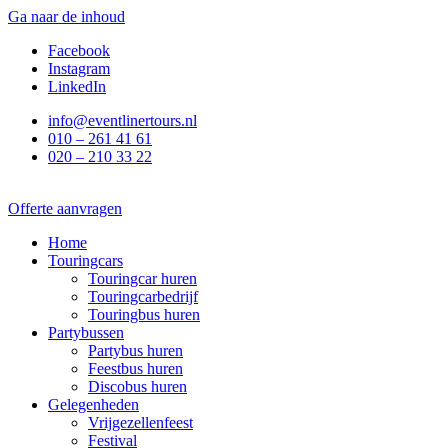
Ga naar de inhoud
Facebook
Instagram
LinkedIn
info@eventlinertours.nl
010 – 261 41 61
020 – 210 33 22
Offerte aanvragen
Home
Touringcars
Touringcar huren
Touringcarbedrijf
Touringbus huren
Partybussen
Partybus huren
Feestbus huren
Discobus huren
Gelegenheden
Vrijgezellenfeest
Festival