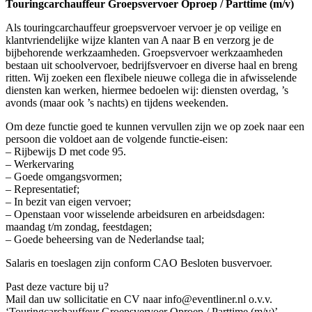
Touringcarchauffeur Groepsvervoer Oproep / Parttime (m/v)
Als touringcarchauffeur groepsvervoer vervoer je op veilige en
klantvriendelijke wijze klanten van A naar B en verzorg je de
bijbehorende werkzaamheden. Groepsvervoer werkzaamheden
bestaan uit schoolvervoer, bedrijfsvervoer en diverse haal en breng
ritten. Wij zoeken een flexibele nieuwe collega die in afwisselende
diensten kan werken, hiermee bedoelen wij: diensten overdag, ’s
avonds (maar ook ’s nachts) en tijdens weekenden.
Om deze functie goed te kunnen vervullen zijn we op zoek naar een
persoon die voldoet aan de volgende functie-eisen:
– Rijbewijs D met code 95.
– Werkervaring
– Goede omgangsvormen;
– Representatief;
– In bezit van eigen vervoer;
– Openstaan voor wisselende arbeidsuren en arbeidsdagen:
maandag t/m zondag, feestdagen;
– Goede beheersing van de Nederlandse taal;
Salaris en toeslagen zijn conform CAO Besloten busvervoer.
Past deze vacture bij u?
Mail dan uw sollicitatie en CV naar info@eventliner.nl o.v.v.
‘Touringcarchauffeur Groepsvervoer Oproep / Parttime (m/v)’.