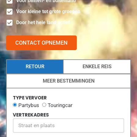
Voor binnen- en buitenland
Voor kleine tot grote groepen
Door het hele land actief
CONTACT OPNEMEN
RETOUR
ENKELE REIS
MEER BESTEMMINGEN
TYPE VERVOER
Partybus
Touringcar
VERTREKADRES