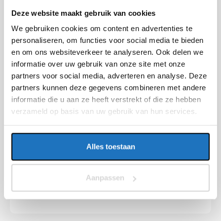
Deze website maakt gebruik van cookies
Onze bestuurders zorgen voor een
veilige
,
snelle
en
comfortabele rit
naar uw eindbestemming.
We gebruiken cookies om content en advertenties te
personaliseren, om functies voor social media te bieden
en om ons websiteverkeer te analyseren. Ook delen we
informatie over uw gebruik van onze site met onze
partners voor social media, adverteren en analyse. Deze
partners kunnen deze gegevens combineren met andere
informatie die u aan ze heeft verstrekt of die ze hebben
verzameld op basis van uw gebruik van hun services.
Alles toestaan
Altijd een scherpe prijs
In onze offertes zijn parkeer-, tol- en overige extra
Aanpassen
kosten
altijd inbegrepen
.