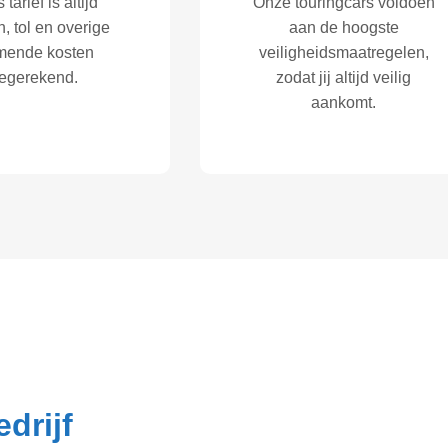
 tarief is altijd
Onze touringcars voldoen
, tol en overige
aan de hoogste
mende kosten
veiligheidsmaatregelen,
egerekend.
zodat jij altijd veilig
aankomt.
drijf