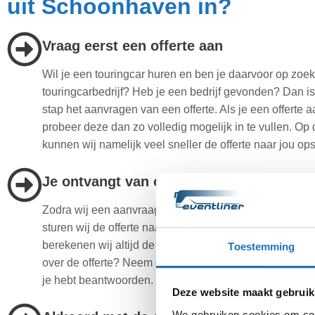
uit Schoonhaven in?
Vraag eerst een offerte aan
Wil je een touringcar huren en ben je daarvoor op zoe
touringcarbedrijf? Heb je een bedrijf gevonden? Dan is
stap het aanvragen van een offerte. Als je een offerte 
probeer deze dan zo volledig mogelijk in te vullen. Op
kunnen wij namelijk veel sneller de offerte naar jou ops
Je ontvangt van ons een scherpe prijs
Zodra wij een aanvraag ontvangen behandelen wij dez
sturen wij de offerte naar jou op. Bij het maken van dez
berekenen wij altijd de scherpste prijs voor jou. Heb j
Toestemming
over de offerte? Neem dan contact op en wij zullen all
je hebt beantwoorden.
Deze website maakt gebruik
We gebruiken cookies om cont