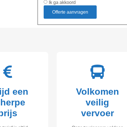
Ik ga akkoord
Offerte aanvragen
ijd een
Volkomen
cherpe
veilig
prijs
vervoer