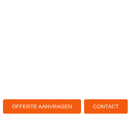
Duurzaam vervoer van en naar Schoonhaven. Uiteenl
schoolreisjes tot grote partijen. Zoek je een touringcarb
jou meedenkt? Vul dan het formulier in.
Gastvrije chauffeur met jarenlange ervaring
Ruim aanbod aan moderne touringbussen
Zowel in binnen als buitenland
Voor iedere groepsgrootte
Standplaatsen door het hele land
OFFERTE AANVRAGEN
CONTACT