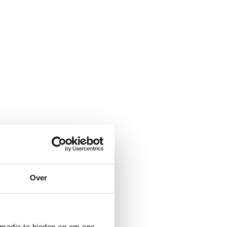
Over
 media te bieden en om ons