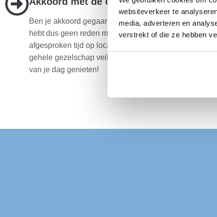
Akkoord met de offerte? Wij doen de res
websiteverkeer te analyseren
Ben je akkoord gegaan met de offerte? Dan regelen wij 
media, adverteren en analys
hebt dus geen reden meer om te stressen. Wij zijn altij
verstrekt of die ze hebben v
afgesproken tijd op locatie in Schoonhaven en vervoe
gehele gezelschap veilig van A naar B. Wij regelen alle
van je dag genieten!