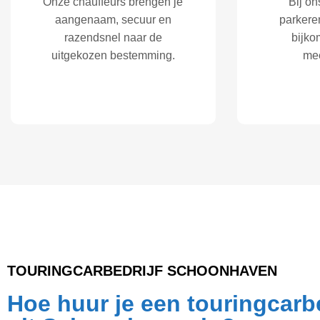
Onze chauffeurs brengen je
Bij ons
aangenaam, secuur en
parkeren
razendsnel naar de
bijko
uitgekozen bestemming.
me
TOURINGCARBEDRIJF SCHOONHAVEN
Hoe huur je een touringcarbe