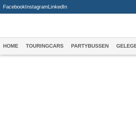
Facebook
Instagram
LinkedIn
HOME
TOURINGCARS
PARTYBUSSEN
GELEG
TOURINGCARBED
SCHOONHAVEN
Uw touringcarbedrijf in Schoon