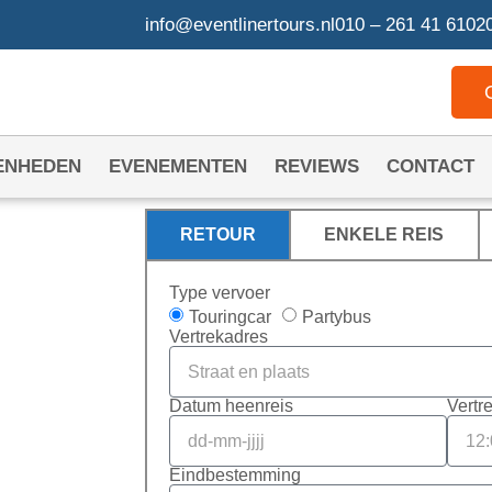
info@eventlinertours.nl
010 – 261 41 61
020
ENHEDEN
EVENEMENTEN
REVIEWS
CONTACT
RETOUR
ENKELE REIS
Type vervoer
RIJF
Touringcar
Partybus
Vertrekadres
Datum heenreis
Vertr
haven
Eindbestemming