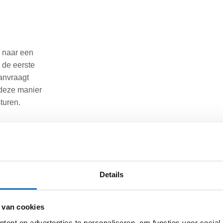
k naar een
 de eerste
aanvraagt
 deze manier
turen.
e direct en
e offerte
e nog vragen
Details
e vragen die
 van cookies
ent en advertenties te personaliseren, om functies voor social