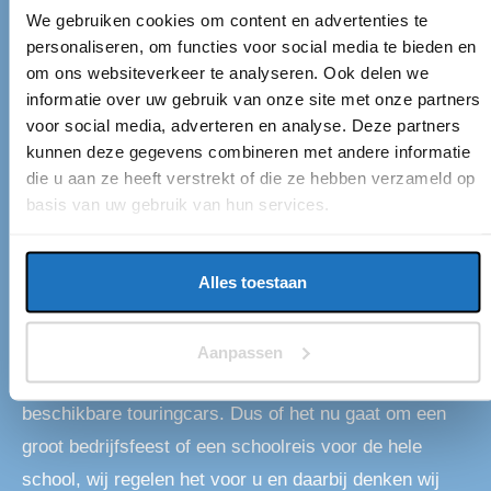
We gebruiken cookies om content en advertenties te
TOURINGCARBEDRIJF NOOTDORP
personaliseren, om functies voor social media te bieden en
om ons websiteverkeer te analyseren. Ook delen we
Touringcarbedrijf in
informatie over uw gebruik van onze site met onze partners
Nootdorp
voor social media, adverteren en analyse. Deze partners
kunnen deze gegevens combineren met andere informatie
die u aan ze heeft verstrekt of die ze hebben verzameld op
Als u op zoekt bent naar een touringcar in Nootdorp,
basis van uw gebruik van hun services.
dan bent u bij ons aan het juiste adres. Eventliner
Tours is een touringcarbedrijf met een standplaats in
Nootdorp. Wij vervoeren op duurzame wijze
Alles toestaan
passagiers door het gehele land, onder andere van en
naar Nootdorp. De groepen kunnen variëren van 10 tot
Aanpassen
wel 4000 personen. Dit komt door onze grote vloot aan
beschikbare touringcars. Dus of het nu gaat om een
groot bedrijfsfeest of een schoolreis voor de hele
school, wij regelen het voor u en daarbij denken wij