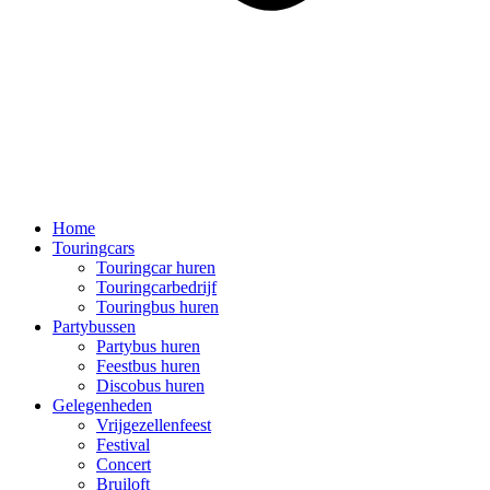
Home
Touringcars
Touringcar huren
Touringcarbedrijf
Touringbus huren
Partybussen
Partybus huren
Feestbus huren
Discobus huren
Gelegenheden
Vrijgezellenfeest
Festival
Concert
Bruiloft