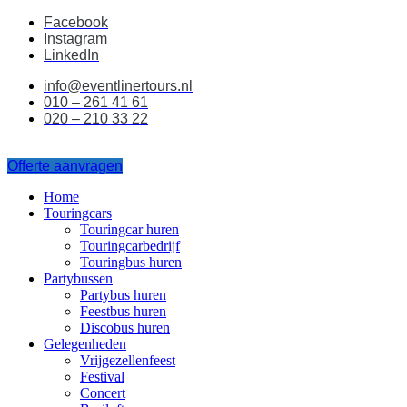
Ga
Facebook
naar
Instagram
de
LinkedIn
inhoud
info@eventlinertours.nl
010 – 261 41 61
020 – 210 33 22
Offerte aanvragen
Home
Touringcars
Touringcar huren
Touringcarbedrijf
Touringbus huren
Partybussen
Partybus huren
Feestbus huren
Discobus huren
Gelegenheden
Vrijgezellenfeest
Festival
Concert