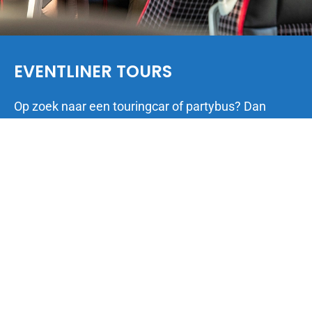
EVENTLINER TOURS
Op zoek naar een touringcar of partybus? Dan
bent u aan het juiste adres. Met onze grote
vloot aan diverse soorten touringcars en
partybussen kunnen wij iedereen van dienst
zijn. Heeft u vragen? Neem dan gerust
contact met ons op.