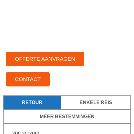
Ruim aanbod aan moderne touringbussen
Zowel in binnen als buitenland
Voor iedere groepsgrootte
Standplaatsen door het hele land
OFFERTE AANVRAGEN
CONTACT
RETOUR
ENKELE REIS
MEER BESTEMMINGEN
Type vervoer