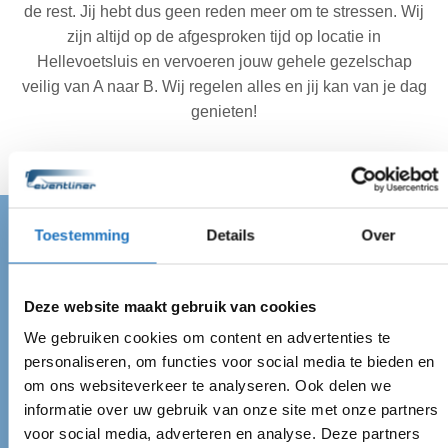
de rest. Jij hebt dus geen reden meer om te stressen. Wij
zijn altijd op de afgesproken tijd op locatie in
Hellevoetsluis en vervoeren jouw gehele gezelschap
veilig van A naar B. Wij regelen alles en jij kan van je dag
genieten!
Toestemming
Details
Over
TOURINGCARBEDRIJF HELLEVOETSLUIS
Touringcarbedrijf in
Deze website maakt gebruik van cookies
Hellevoetsluis
We gebruiken cookies om content en advertenties te
personaliseren, om functies voor social media te bieden en
Als u op zoekt bent naar een touringcar in
om ons websiteverkeer te analyseren. Ook delen we
informatie over uw gebruik van onze site met onze partners
Hellevoetsluis, dan bent u bij ons aan het juiste adres.
voor social media, adverteren en analyse. Deze partners
Eventliner Tours is een touringcarbedrijf met een