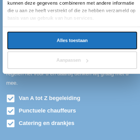
kunnen deze gegevens combineren met andere informatie
standplaats in Hellevoetsluis. Wij vervoeren op
die u aan ze heeft verstrekt of die ze hebben verzameld op
duurzame wijze passagiers door het gehele land,
basis van uw gebruik van hun services.
onder andere van en naar Hellevoetsluis. De groepen
kunnen variëren van 10 tot wel 4000 personen. Dit
Alles toestaan
komt door onze grote vloot aan beschikbare
touringcars. Dus of het nu gaat om een groot
Aanpassen
bedrijfsfeest of een schoolreis voor de hele school, wij
regelen het voor u en daarbij denken wij graag met u
mee.
Van A tot Z begeleiding
Punctuele chauffeurs
Catering en drankjes