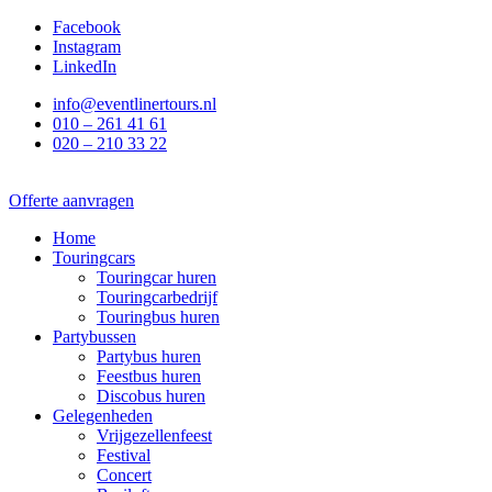
Ga
Facebook
naar
Instagram
de
LinkedIn
inhoud
info@eventlinertours.nl
010 – 261 41 61
020 – 210 33 22
Offerte aanvragen
Home
Touringcars
Touringcar huren
Touringcarbedrijf
Touringbus huren
Partybussen
Partybus huren
Feestbus huren
Discobus huren
Gelegenheden
Vrijgezellenfeest
Festival
Concert