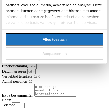
E-mailadres
partners voor social media, adverteren en analyse. Deze
partners kunnen deze gegevens combineren met andere
informatie die u aan ze heeft verstrekt of die ze hebben
Vragen of opmerkingen over uw reis
verzameld op basis van uw gebruik van hun services.
Ga je akkoord met de
algemene vervoer- en reisvoorwaarden van
KNV Busvervoer
.
Ik ga akkoord
Offerte aanvragen
Alles toestaan
Type vervoer
Touringcar
Partybus
Vertrekadres
Aanpassen
Datum heenreis
Vertrektijd heenreis
Eindbestemming
Datum terugreis
Vertrektijd terugreis
Aantal personen
Extra bestemmingen
Naam
Telefoon