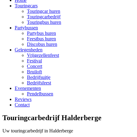
Home
Touringcars
Touringcar huren
Touringcarbedrijf
Touringbus huren
Partybussen
Partybus huren
Feestbus huren
Discobus huren
Gelegenheden
Vrijgezellenfeest
Festival
Concert
Bruiloft
Bedrijfsuitje
Bedrijfsfeest
Evenementen
Pendelbussen
Reviews
Contact
Touringcarbedrijf Halderberge
Uw touringcarbedrijf in Halderberge