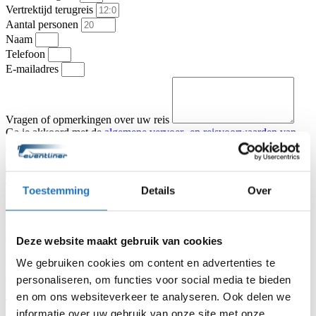
Vertrektijd terugreis
Aantal personen
Naam
Telefoon
E-mailadres
Vragen of opmerkingen over uw reis
Ga je akkoord met de
algemene vervoer- en reisvoorwaarden van
KNV Busvervoer
.
Ik ga akkoord
Offerte aanvragen
Type vervoer
Toestemming
Details
Over
Touringcar
Partybus
Vertrekadres
Datum heenreis
Deze website maakt gebruik van cookies
Vertrektijd heenreis
Eindbestemming
We gebruiken cookies om content en advertenties te
Aantal personen
personaliseren, om functies voor social media te bieden
Naam
en om ons websiteverkeer te analyseren. Ook delen we
Telefoon
informatie over uw gebruik van onze site met onze