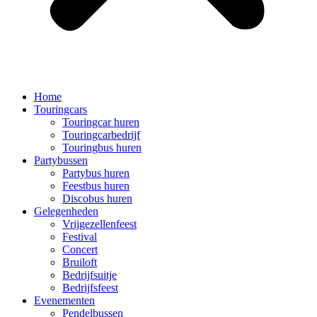
Home
Touringcars
Touringcar huren
Touringcarbedrijf
Touringbus huren
Partybussen
Partybus huren
Feestbus huren
Discobus huren
Gelegenheden
Vrijgezellenfeest
Festival
Concert
Bruiloft
Bedrijfsuitje
Bedrijfsfeest
Evenementen
Pendelbussen