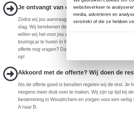
Je ontvangt van ons een scherpe prijs
websiteverkeer te analyseren
media, adverteren en analys
Zodra wij jou aanvraag hebben ontvangen gaan wij m
verstrekt of die ze hebben v
slag. Wij berekenen de scherpste prijs voor jou. Op de
willen wij het voor jou zo voordelig mogelijk maken o
touringcar te huren in Woudrichem. Heb je na ontvangs
offerte nog vragen? Dan nemen wij zo snel mogelijk co
op!
Akkoord met de offerte? Wij doen de res
Als de offerte goed is bevallen regelen wij de rest. Je h
nergens meer druk over te maken. Wij zijn op tijd bij d
bestemming in Woudrichem en zorgen voor een veilig 
A naar B.