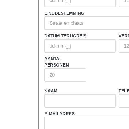
EINDBESTEMMING
.
je op zoek
 formulier in.
DATUM TERUGREIS
VER
AANTAL
PERSONEN
NAAM
TEL
E-MAILADRES