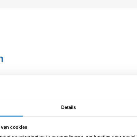
n
offerte
dan zo
Details
wij namelijk
aag die
 van cookies
ent en advertenties te personaliseren, om functies voor social