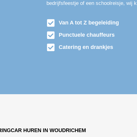
bedrijfsfeestje of een schoolreisje, wij 
Van A tot Z begeleiding
Punctuele chauffeurs
Catering en drankjes
RINGCAR HUREN IN WOUDRICHEM