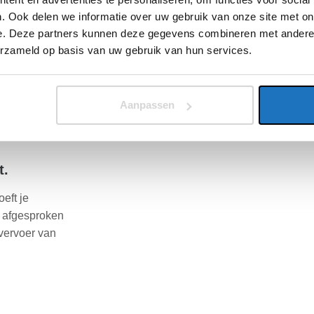
. Ook delen we informatie over uw gebruik van onze site met on
e. Deze partners kunnen deze gegevens combineren met andere i
eteen aan de
erzameld op basis van uw gebruik van hun services.
ze manier
m een
t van de
Aanpassen
ntact met jou
t.
oeft je
e afgesproken
vervoer van