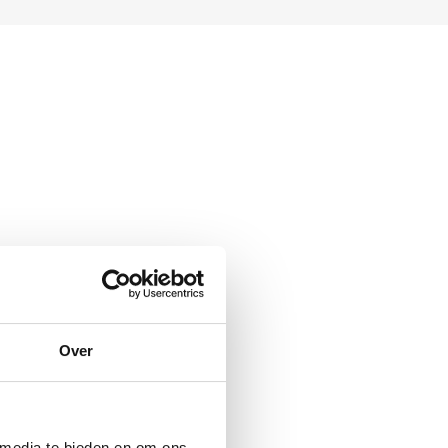
Over
 media te bieden en om ons