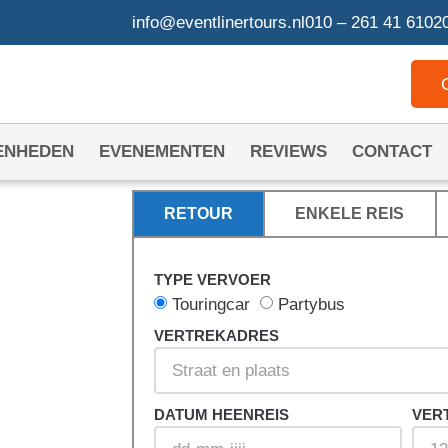
info@eventlinertours.nl
010 – 261 41 61
020
ENHEDEN
EVENEMENTEN
REVIEWS
CONTACT
RETOUR
ENKELE REIS
TYPE VERVOER
REN
Touringcar
Partybus
VERTREKADRES
DATUM HEENREIS
VER