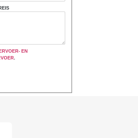
REIS
ERVOER- EN
RVOER
.