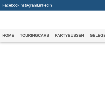
Facebook
Instagram
LinkedIn
HOME
TOURINGCARS
PARTYBUSSEN
GELEG
TOURINGCAR HU
WOUDRICHEM
Het adres voor uw touringcar in