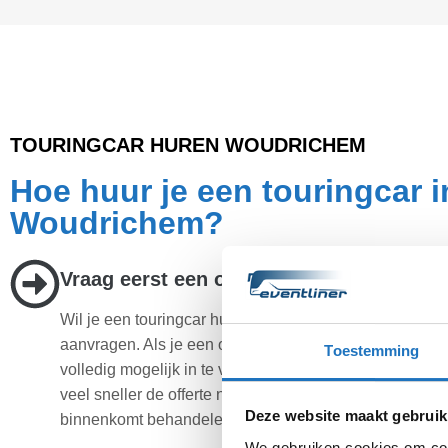
TOURINGCAR HUREN WOUDRICHEM
Hoe huur je een touringcar i
Woudrichem?
Vraag eerst een offerte aan
Wil je een touringcar huren? Dan is de eerste stap een 
aanvragen. Als je een offerte aanvraagt probeer deze 
Toestemming
volledig mogelijk in te vullen. Op deze manier kunnen 
veel sneller de offerte naar jou opsturen. Iedere aanvr
Deze website maakt gebruik
binnenkomt behandelen wij direct.
We gebruiken cookies om cont