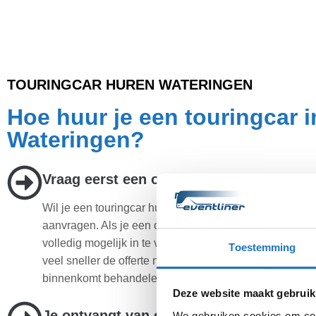
TOURINGCAR HUREN WATERINGEN
Hoe huur je een touringcar i
Wateringen?
Vraag eerst een offerte aan
Wil je een touringcar huren? Dan is de eerste stap een 
aanvragen. Als je een offerte aanvraagt probeer deze 
volledig mogelijk in te vullen. Op deze manier kunnen 
Toestemming
veel sneller de offerte naar jou opsturen. Iedere aanvr
binnenkomt behandelen wij direct.
Deze website maakt gebruik
Je ontvangt van ons een scherpe prijs
We gebruiken cookies om cont