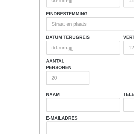
EINDBESTEMMING
e weg, onder
sen grote
 met jou
DATUM TERUGREIS
VER
AANTAL
PERSONEN
NAAM
TEL
E-MAILADRES