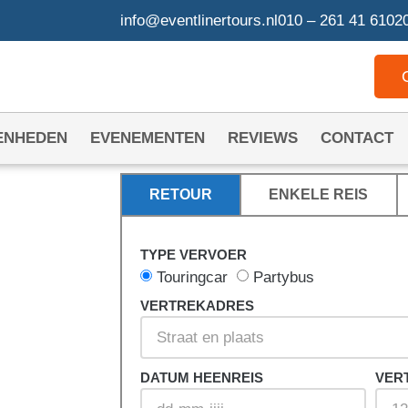
info@eventlinertours.nl
010 – 261 41 61
020
ENHEDEN
EVENEMENTEN
REVIEWS
CONTACT
RETOUR
ENKELE REIS
TYPE VERVOER
REN
Touringcar
Partybus
VERTREKADRES
DATUM HEENREIS
VER