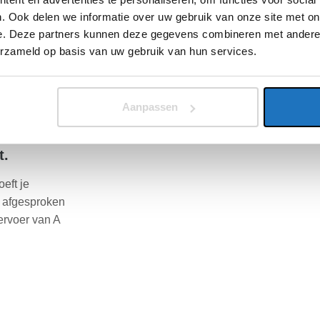
. Ook delen we informatie over uw gebruik van onze site met on
eteen aan de
e. Deze partners kunnen deze gegevens combineren met andere i
ze manier
erzameld op basis van uw gebruik van hun services.
m een
 van de
ntact met jou
Aanpassen
t.
oeft je
e afgesproken
ervoer van A