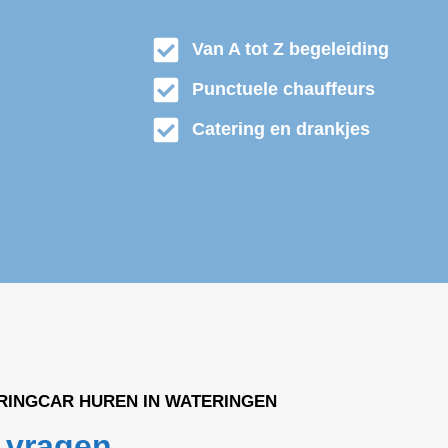
Van A tot Z begeleiding
Punctuele chauffeurs
Catering en drankjes
RINGCAR HUREN IN WATERINGEN
 vragen