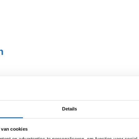
n
offerte
dan zo
wij namelijk
Details
aag die
 van cookies
ent en advertenties te personaliseren, om functies voor social