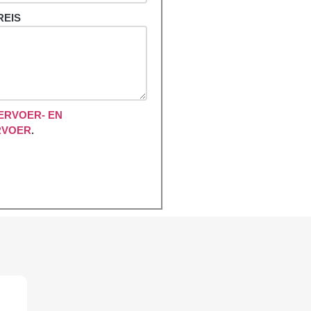
REIS
ERVOER- EN
RVOER
.