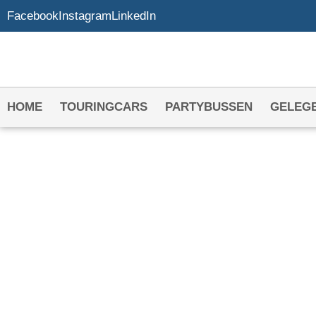
Facebook
Instagram
LinkedIn
HOME
TOURINGCARS
PARTYBUSSEN
GELEG
TOURINGCAR HU
WATERINGEN
Het adres voor uw touringcar in