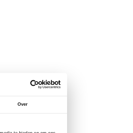
Over
 media te bieden en om ons