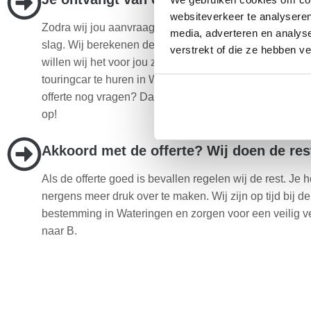
websiteverkeer te analyseren
Zodra wij jou aanvraag hebben ontvangen gaan wij m
media, adverteren en analys
slag. Wij berekenen de scherpste prijs voor jou. Op de
verstrekt of die ze hebben v
willen wij het voor jou zo voordelig mogelijk maken o
touringcar te huren in Wateringen. Heb je na ontvangst
offerte nog vragen? Dan nemen wij zo snel mogelijk co
op!
Akkoord met de offerte? Wij doen de res
Als de offerte goed is bevallen regelen wij de rest. Je h
nergens meer druk over te maken. Wij zijn op tijd bij d
bestemming in Wateringen en zorgen voor een veilig v
naar B.