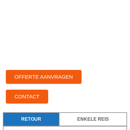
in.
Gastvrije chauffeur met jarenlange ervaring
Ruim aanbod aan moderne touringbussen
Zowel in binnen als buitenland
Voor iedere groepsgrootte
Standplaatsen door het hele land
OFFERTE AANVRAGEN
CONTACT
RETOUR
ENKELE REIS