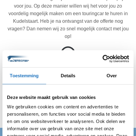
voor jou. Op deze manier willen wij het voor jou zo
voordelig mogelijk maken om een touringcar te huren in
Kudelstaart. Heb je na ontvangst van de offerte nog
vragen? Dan nemen wij zo snel mogelijk contact met jou
op!
Akkoord met de offerte? Wij doen de rest.
Toestemming
Details
Over
Als de offerte goed is bevallen regelen wij de rest. Je
hoeft je nergens meer druk over te maken. Wij zijn op tijd
bij de afgesproken bestemming in Kudelstaart en zorgen
Deze website maakt gebruik van cookies
voor een veilig vervoer van A naar B.
We gebruiken cookies om content en advertenties te
personaliseren, om functies voor social media te bieden
en om ons websiteverkeer te analyseren. Ook delen we
informatie over uw gebruik van onze site met onze
partners voor social media, adverteren en analyse. Deze