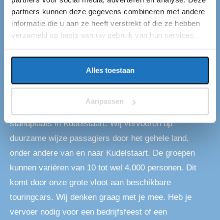
partners kunnen deze gegevens combineren met andere
TOURINGCAR HUREN KUDELSTAART
informatie die u aan ze heeft verstrekt of die ze hebben
Touringcar huren in
verzameld op basis van uw gebruik van hun services.
Kudelstaart
Alles toestaan
Als je op zoekt bent naar een touringcar in
Kudelstaart, dan ben je bij ons aan het juiste adres.
Aanpassen
Eventliner is een touringcarmaatschappij met een
standplaats in Kudelstaart. Wij vervoeren op
duurzame wijze passagiers door het gehele land,
onder andere van en naar Kudelstaart. De groepen
kunnen variëren van 10 tot wel 4.000 personen. Dit
komt door onze grote vloot aan beschikbare
touringcars. Wij denken graag met je mee. Heb je
vervoer nodig voor een bedrijfsfeest of een