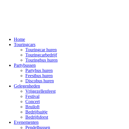
Home
Touringcars
Touringcar huren
Touringcarbedrijf
Touringbus huren
Partybussen
Partybus huren
Feestbus huren
Discobus huren
Gelegenheden
Vrijgezellenfeest
Festival
Concert
Bruiloft
Bedrijfsuitje
Bedrijfsfeest
Evenementen
Pendelbussen