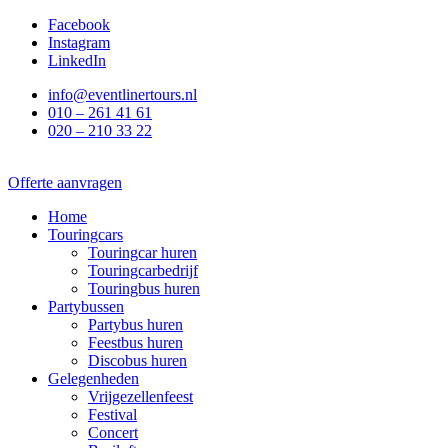
Ga
Facebook
naar
Instagram
de
LinkedIn
inhoud
info@eventlinertours.nl
010 – 261 41 61
020 – 210 33 22
Offerte aanvragen
Home
Touringcars
Touringcar huren
Touringcarbedrijf
Touringbus huren
Partybussen
Partybus huren
Feestbus huren
Discobus huren
Gelegenheden
Vrijgezellenfeest
Festival
Concert