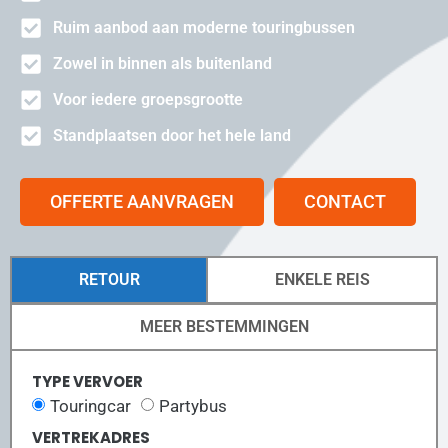
Ruim aanbod aan moderne touringbussen
Zowel in binnen als buitenland
Voor iedere groepsgrootte
Standplaatsen door het hele land
OFFERTE AANVRAGEN
CONTACT
RETOUR
ENKELE REIS
MEER BESTEMMINGEN
TYPE VERVOER
Touringcar
Partybus
VERTREKADRES