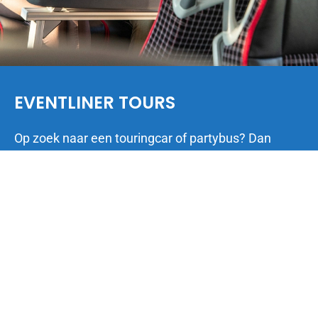
EVENTLINER TOURS
Op zoek naar een touringcar of partybus? Dan
bent u aan het juiste adres. Met onze grote
vloot aan diverse soorten touringcars en
partybussen kunnen wij iedereen van dienst
zijn. Heeft u vragen? Neem dan gerust
contact met ons op.