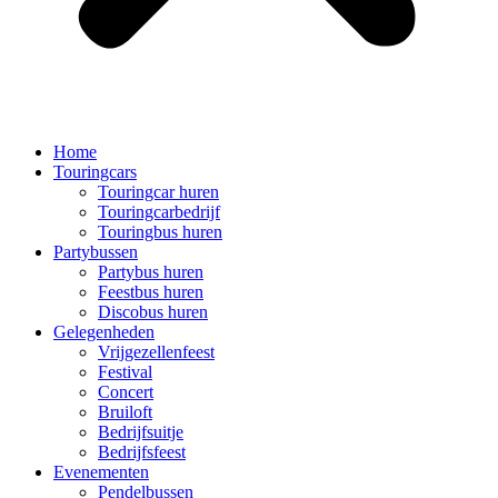
Home
Touringcars
Touringcar huren
Touringcarbedrijf
Touringbus huren
Partybussen
Partybus huren
Feestbus huren
Discobus huren
Gelegenheden
Vrijgezellenfeest
Festival
Concert
Bruiloft
Bedrijfsuitje
Bedrijfsfeest
Evenementen
Pendelbussen