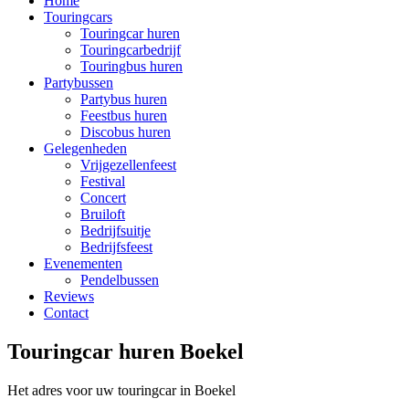
Home
Touringcars
Touringcar huren
Touringcarbedrijf
Touringbus huren
Partybussen
Partybus huren
Feestbus huren
Discobus huren
Gelegenheden
Vrijgezellenfeest
Festival
Concert
Bruiloft
Bedrijfsuitje
Bedrijfsfeest
Evenementen
Pendelbussen
Reviews
Contact
Touringcar huren Boekel
Het adres voor uw touringcar in Boekel