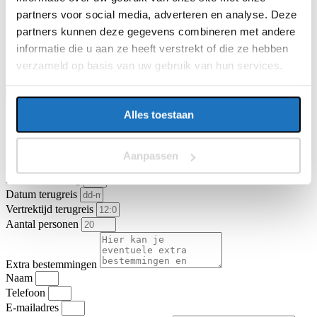
partners voor social media, adverteren en analyse. Deze
partners kunnen deze gegevens combineren met andere
Vragen of opmerkingen over uw reis
informatie die u aan ze heeft verstrekt of die ze hebben
Ga je akkoord met de
algemene vervoer- en reisvoorwaarden van
verzameld op basis van uw gebruik van hun services.
KNV Busvervoer
.
Ik ga akkoord
Offerte aanvragen
Type vervoer
Alles toestaan
Touringcar
Partybus
Vertrekadres
Datum heenreis
Aanpassen
Vertrektijd heenreis
Eindbestemming
Datum terugreis
Vertrektijd terugreis
Aantal personen
Extra bestemmingen
Naam
Telefoon
E-mailadres