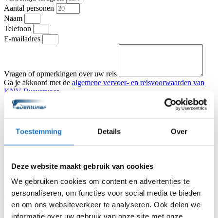
Aantal personen
Naam
Telefoon
E-mailadres
Vragen of opmerkingen over uw reis
Ga je akkoord met de
algemene vervoer- en reisvoorwaarden van
KNV Busvervoer
.
Ik ga akkoord
Offerte aanvragen
Type vervoer
Touringcar
Partybus
Toestemming
Details
Over
Vertrekadres
Datum heenreis
Vertrektijd heenreis
Deze website maakt gebruik van cookies
Eindbestemming
Aantal personen
We gebruiken cookies om content en advertenties te
Naam
personaliseren, om functies voor social media te bieden
Telefoon
en om ons websiteverkeer te analyseren. Ook delen we
E-mailadres
informatie over uw gebruik van onze site met onze