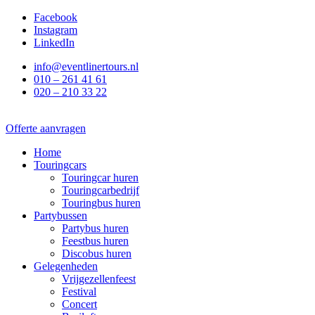
Ga
Facebook
naar
Instagram
de
LinkedIn
inhoud
info@eventlinertours.nl
010 – 261 41 61
020 – 210 33 22
Offerte aanvragen
Home
Touringcars
Touringcar huren
Touringcarbedrijf
Touringbus huren
Partybussen
Partybus huren
Feestbus huren
Discobus huren
Gelegenheden
Vrijgezellenfeest
Festival
Concert