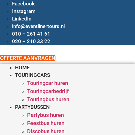
Ga
Facebook
naar
Instagram
de
LinkedIn
inhoud
info@eventlinertours.nl
010 – 261 41 61
020 – 210 33 22
OFFERTE AANVRAGEN
HOME
TOURINGCARS
Touringcar huren
Touringcarbedrijf
Touringbus huren
PARTYBUSSEN
Partybus huren
Feestbus huren
Discobus huren