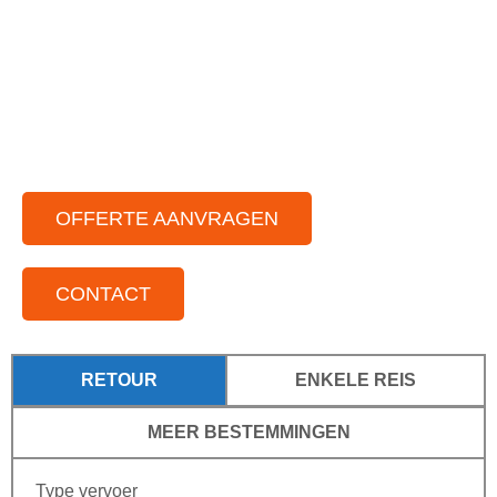
Ruim aanbod aan moderne touringbussen
Zowel in binnen als buitenland
Voor iedere groepsgrootte
Standplaatsen door het hele land
OFFERTE AANVRAGEN
CONTACT
RETOUR
ENKELE REIS
MEER BESTEMMINGEN
Type vervoer