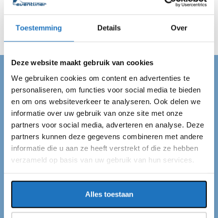
bij de afgesproken bestemming in Bakel en zorgen voor
een veilig vervoer van A naar B.
Toestemming
Details
Over
Deze website maakt gebruik van cookies
We gebruiken cookies om content en advertenties te
TOURINGCAR HUREN BAKEL
personaliseren, om functies voor social media te bieden
en om ons websiteverkeer te analyseren. Ook delen we
Touringcar huren in Bakel
informatie over uw gebruik van onze site met onze
partners voor social media, adverteren en analyse. Deze
Op zoek naar een touringcar in Bakel? Dan ben je bij
partners kunnen deze gegevens combineren met andere
ons aan het juiste adres! Wij van Eventliner hebben
informatie die u aan ze heeft verstrekt of die ze hebben
verzameld op basis van uw gebruik van hun services.
standplaatsen in Bakel en de rest van Nederland. Wij
vervoeren op duurzame wijze passagiers door het
gehele land, onder andere van en naar Bakel. De
Alles toestaan
groepen kunnen variëren van 10 tot wel 4.000