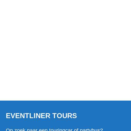
TOURINGCAR HUREN IN
BAKEL?
EVENTLINER TOURS
Op zoek naar een touringcar of partybus?