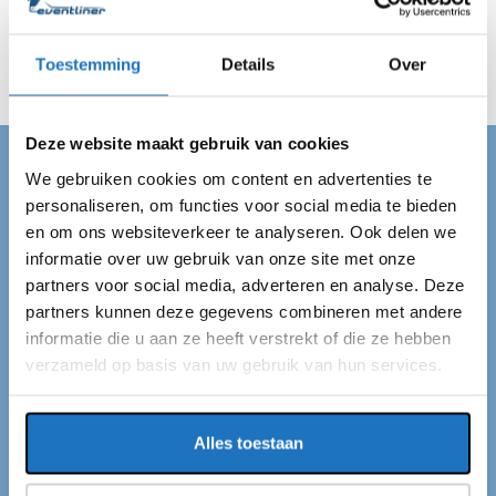
bij de afgesproken bestemming in Aalburg en zorgen voor
een veilig vervoer van A naar B.
Toestemming
Details
Over
Deze website maakt gebruik van cookies
We gebruiken cookies om content en advertenties te
TOURINGCAR HUREN AALBURG
personaliseren, om functies voor social media te bieden
en om ons websiteverkeer te analyseren. Ook delen we
Touringcar huren in
informatie over uw gebruik van onze site met onze
Aalburg
partners voor social media, adverteren en analyse. Deze
partners kunnen deze gegevens combineren met andere
Op zoek naar een touringcar in Aalburg? Dan ben je bij
informatie die u aan ze heeft verstrekt of die ze hebben
verzameld op basis van uw gebruik van hun services.
ons aan het juiste adres! Wij zijn Eventliner een
touringcarmaatschappij met een standplaats in
Aalburg. Wij vervoeren passagiers van en naar
Alles toestaan
Aalburg. De groepen kunnen variëren van 10 tot wel