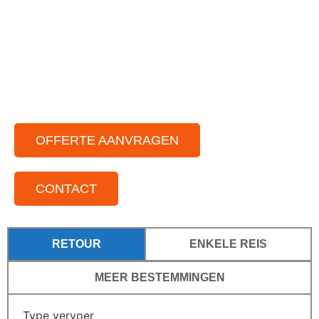
Ruim aanbod aan moderne touringbussen
Zowel in binnen als buitenland
Voor iedere groepsgrootte
Standplaatsen door het hele land
OFFERTE AANVRAGEN
CONTACT
RETOUR
ENKELE REIS
MEER BESTEMMINGEN
Type vervoer