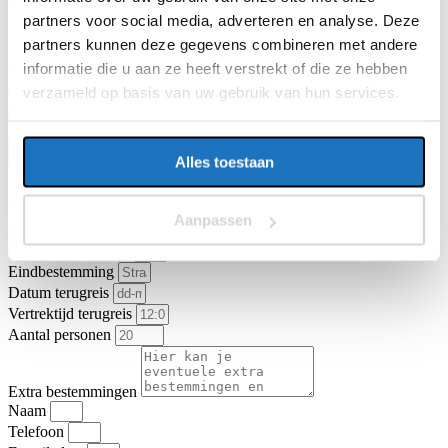
E-mailadres
partners voor social media, adverteren en analyse. Deze
partners kunnen deze gegevens combineren met andere
informatie die u aan ze heeft verstrekt of die ze hebben
Vragen of opmerkingen over uw reis
verzameld op basis van uw gebruik van hun services.
Ga je akkoord met de
algemene vervoer- en reisvoorwaarden van
KNV Busvervoer
.
Ik ga akkoord
Offerte aanvragen
Alles toestaan
Type vervoer
Touringcar
Partybus
Vertrekadres
Aanpassen
Datum heenreis
Vertrektijd heenreis
Eindbestemming
Datum terugreis
Vertrektijd terugreis
Aantal personen
Extra bestemmingen
Naam
Telefoon