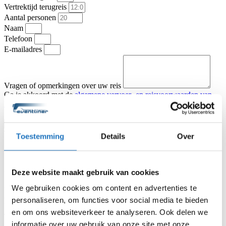
Vertrektijd terugreis
Aantal personen
Naam
Telefoon
E-mailadres
Vragen of opmerkingen over uw reis
Ga je akkoord met de
algemene vervoer- en reisvoorwaarden van
KNV Busvervoer
.
Ik ga akkoord
Offerte aanvragen
Type vervoer
Toestemming
Details
Over
Touringcar
Partybus
Vertrekadres
Datum heenreis
Deze website maakt gebruik van cookies
Vertrektijd heenreis
Eindbestemming
We gebruiken cookies om content en advertenties te
Aantal personen
personaliseren, om functies voor social media te bieden
Naam
en om ons websiteverkeer te analyseren. Ook delen we
Telefoon
informatie over uw gebruik van onze site met onze