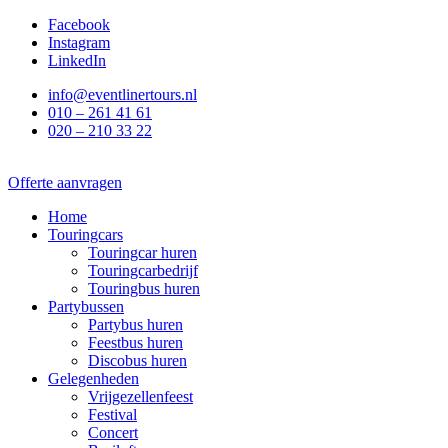
Ga
Facebook
naar
Instagram
de
LinkedIn
inhoud
info@eventlinertours.nl
010 – 261 41 61
020 – 210 33 22
Offerte aanvragen
Home
Touringcars
Touringcar huren
Touringcarbedrijf
Touringbus huren
Partybussen
Partybus huren
Feestbus huren
Discobus huren
Gelegenheden
Vrijgezellenfeest
Festival
Concert