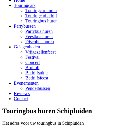
Home
Touringcars
Touringcar huren
Touringcarbedrijf
Touringbus huren
Partybussen
Partybus huren
Feestbus huren
Discobus huren
Gelegenheden
Vrijgezellenfeest
Festival
Concert
Bruiloft
Bedrijfsuitje
Bedrijfsfeest
Evenementen
Pendelbussen
Reviews
Contact
Touringbus huren Schipluiden
Het adres voor uw touringbus in Schipluiden