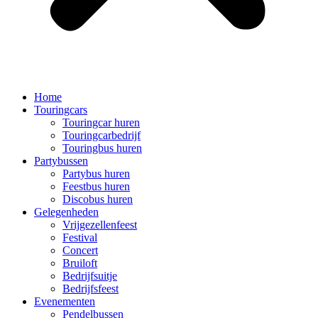
Home
Touringcars
Touringcar huren
Touringcarbedrijf
Touringbus huren
Partybussen
Partybus huren
Feestbus huren
Discobus huren
Gelegenheden
Vrijgezellenfeest
Festival
Concert
Bruiloft
Bedrijfsuitje
Bedrijfsfeest
Evenementen
Pendelbussen