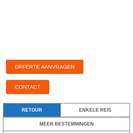
Gastvrije chauffeur met jarenlange ervaring
Ruim aanbod aan moderne touringbussen
Zowel in binnen als buitenland
Voor iedere groepsgrootte
Standplaatsen door het hele land
OFFERTE AANVRAGEN
CONTACT
RETOUR
ENKELE REIS
MEER BESTEMMINGEN