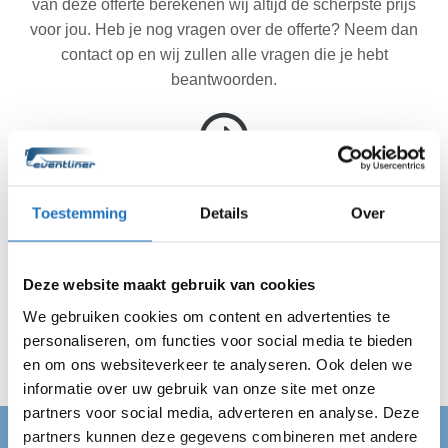
van deze offerte berekenen wij altijd de scherpste prijs
voor jou. Heb je nog vragen over de offerte? Neem dan
contact op en wij zullen alle vragen die je hebt
beantwoorden.
Akkoord met de offerte? Wij doen de rest.
Toestemming
Details
Over
Ben je akkoord gegaan met de offerte? Dan regelen wij
de rest. Jij hebt dus geen reden meer om te stressen. Wij
zijn altijd op de afgesproken tijd op locatie in Ouddorp en
Deze website maakt gebruik van cookies
vervoeren jouw gehele gezelschap veilig van A naar B.
We gebruiken cookies om content en advertenties te
Wij regelen alles en jij kan van je dag genieten!
personaliseren, om functies voor social media te bieden
en om ons websiteverkeer te analyseren. Ook delen we
informatie over uw gebruik van onze site met onze
partners voor social media, adverteren en analyse. Deze
partners kunnen deze gegevens combineren met andere