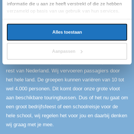
informatie die u aan ze heeft verstrekt of die ze hebben
TOURINGBUS HUREN OUDDORP
verzameld op basis van uw gebruik van hun services.
Touringbus huren in
Ouddorp
Alles toestaan
Als je op zoekt bent naar touringbussen in Ouddorp,
Aanpassen
dan ben je bij ons aan het juiste adres. Wij van
Eventliner hebben standplaatsen in Ouddorp en de
rest van Nederland. Wij vervoeren passagiers door
het hele land. De groepen kunnen variëren van 10 tot
wel 4.000 personen. Dit komt door onze grote vloot
aan beschikbare touringbussen. Dus of het nu gaat om
een groot bedrijfsfeest of een schoolreisje voor de
hele school, wij regelen het voor jou en daarbij denken
wij graag met je mee.