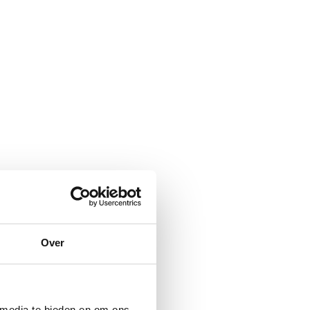
Over
 media te bieden en om ons