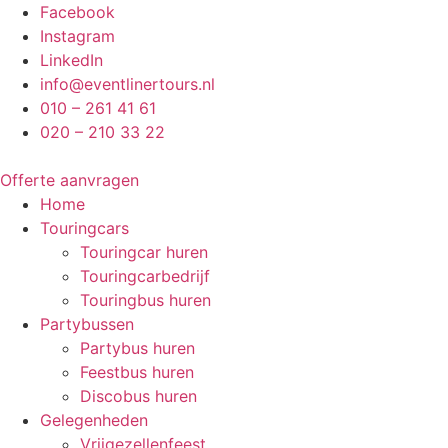
Ga
Facebook
naar
Instagram
de
LinkedIn
inhoud
info@eventlinertours.nl
010 – 261 41 61
020 – 210 33 22
Offerte aanvragen
Home
Touringcars
Touringcar huren
Touringcarbedrijf
Touringbus huren
Partybussen
Partybus huren
Feestbus huren
Discobus huren
Gelegenheden
Vrijgezellenfeest