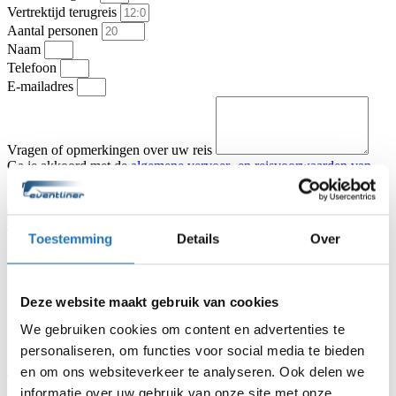
Vertrektijd terugreis
Aantal personen
Naam
Telefoon
E-mailadres
Vragen of opmerkingen over uw reis
Ga je akkoord met de
algemene vervoer- en reisvoorwaarden van
KNV Busvervoer
.
Ik ga akkoord
Offerte aanvragen
Type vervoer
Toestemming
Details
Over
Touringcar
Partybus
Vertrekadres
Datum heenreis
Deze website maakt gebruik van cookies
Vertrektijd heenreis
Eindbestemming
We gebruiken cookies om content en advertenties te
Aantal personen
personaliseren, om functies voor social media te bieden
Naam
en om ons websiteverkeer te analyseren. Ook delen we
Telefoon
informatie over uw gebruik van onze site met onze