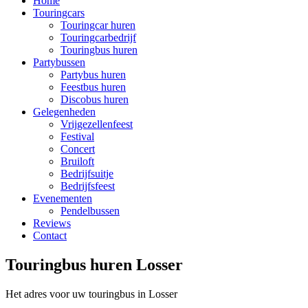
Home
Touringcars
Touringcar huren
Touringcarbedrijf
Touringbus huren
Partybussen
Partybus huren
Feestbus huren
Discobus huren
Gelegenheden
Vrijgezellenfeest
Festival
Concert
Bruiloft
Bedrijfsuitje
Bedrijfsfeest
Evenementen
Pendelbussen
Reviews
Contact
Touringbus huren Losser
Het adres voor uw touringbus in Losser