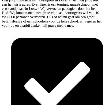
Ben je op zoek naar een touringbus in Losser? Dan ben je bij ons
aan het juiste adres. Eventliner is een touringcarmaatschappij met
een standplaats in Losser. Wij vervoeren passagiers door het hele
land. Wij kunnen met onze grote vloot aan touringcars wel van 10
tot 4.000 personen vervoeren. Dus of het nu gaat om een groot
bedrijfsfeestje of een schoolreis voor de hele school, wij regelen het
voor jou en daarbij denken wij graag met je mee.