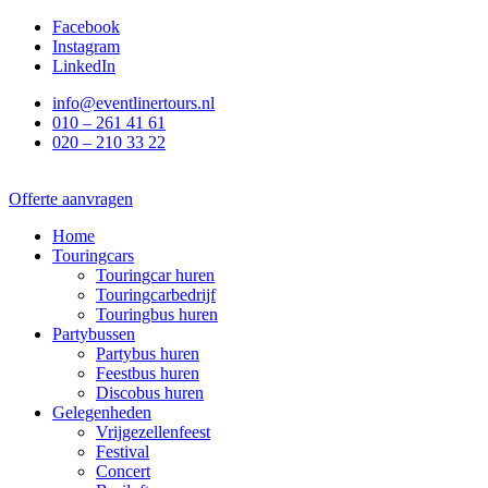
Ga
Facebook
naar
Instagram
de
LinkedIn
inhoud
info@eventlinertours.nl
010 – 261 41 61
020 – 210 33 22
Offerte aanvragen
Home
Touringcars
Touringcar huren
Touringcarbedrijf
Touringbus huren
Partybussen
Partybus huren
Feestbus huren
Discobus huren
Gelegenheden
Vrijgezellenfeest
Festival
Concert