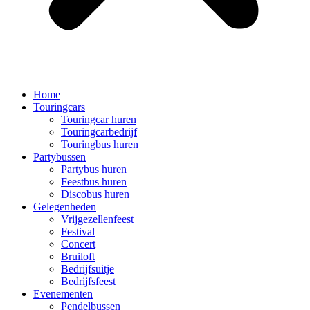
Home
Touringcars
Touringcar huren
Touringcarbedrijf
Touringbus huren
Partybussen
Partybus huren
Feestbus huren
Discobus huren
Gelegenheden
Vrijgezellenfeest
Festival
Concert
Bruiloft
Bedrijfsuitje
Bedrijfsfeest
Evenementen
Pendelbussen