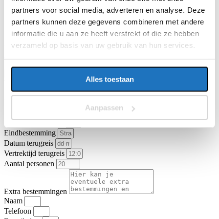
E-mailadres
partners voor social media, adverteren en analyse. Deze
partners kunnen deze gegevens combineren met andere
informatie die u aan ze heeft verstrekt of die ze hebben
Vragen of opmerkingen over uw reis
verzameld op basis van uw gebruik van hun services.
Ga je akkoord met de
algemene vervoer- en reisvoorwaarden van
KNV Busvervoer
.
Ik ga akkoord
Offerte aanvragen
Alles toestaan
Type vervoer
Touringcar
Partybus
Vertrekadres
Aanpassen
Datum heenreis
Vertrektijd heenreis
Eindbestemming
Datum terugreis
Vertrektijd terugreis
Aantal personen
Extra bestemmingen
Naam
Telefoon