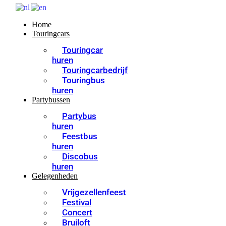
Home
Touringcars
Touringcar
huren
Touringcarbedrijf
Touringbus
huren
Partybussen
Partybus
huren
Feestbus
huren
Discobus
huren
Gelegenheden
Vrijgezellenfeest
Festival
Concert
Bruiloft