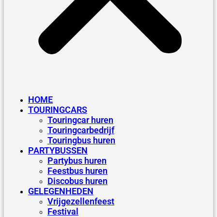
HOME
TOURINGCARS
Touringcar huren
Touringcarbedrijf
Touringbus huren
PARTYBUSSEN
Partybus huren
Feestbus huren
Discobus huren
GELEGENHEDEN
Vrijgezellenfeest
Festival