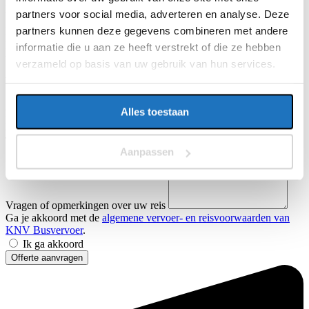
Datum heenreis
partners voor social media, adverteren en analyse. Deze
Vertrektijd heenreis
partners kunnen deze gegevens combineren met andere
Eindbestemming
Datum terugreis
informatie die u aan ze heeft verstrekt of die ze hebben
Vertrektijd terugreis
verzameld op basis van uw gebruik van hun services.
Aantal personen
Alles toestaan
Extra bestemmingen
Naam
Telefoon
Aanpassen
E-mailadres
Vragen of opmerkingen over uw reis
Ga je akkoord met de
algemene vervoer- en reisvoorwaarden van
KNV Busvervoer
.
Ik ga akkoord
Offerte aanvragen