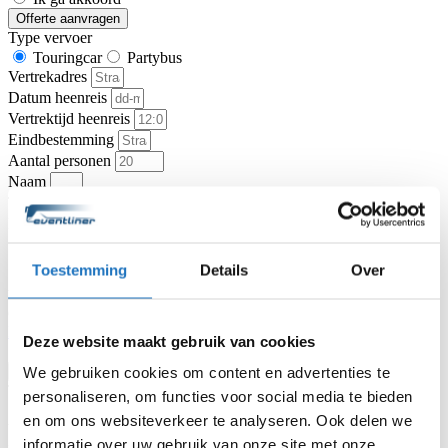
Offerte aanvragen
Type vervoer
Touringcar
Partybus
Vertrekadres
Datum heenreis
Vertrektijd heenreis
Eindbestemming
Aantal personen
Naam
Telefoon
E-mailadres
Toestemming
Details
Over
Vragen of opmerkingen over uw reis
Ga je akkoord met de
algemene vervoer- en reisvoorwaarden van
KNV Busvervoer
.
Deze website maakt gebruik van cookies
Ik ga akkoord
We gebruiken cookies om content en advertenties te
Offerte aanvragen
Type vervoer
personaliseren, om functies voor social media te bieden
Touringcar
Partybus
en om ons websiteverkeer te analyseren. Ook delen we
Vertrekadres
informatie over uw gebruik van onze site met onze