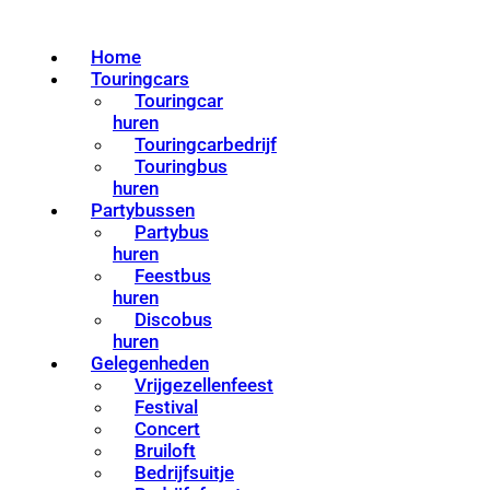
Home
Touringcars
Touringcar
huren
Touringcarbedrijf
Touringbus
huren
Partybussen
Partybus
huren
Feestbus
huren
Discobus
huren
Gelegenheden
Vrijgezellenfeest
Festival
Concert
Bruiloft
Bedrijfsuitje