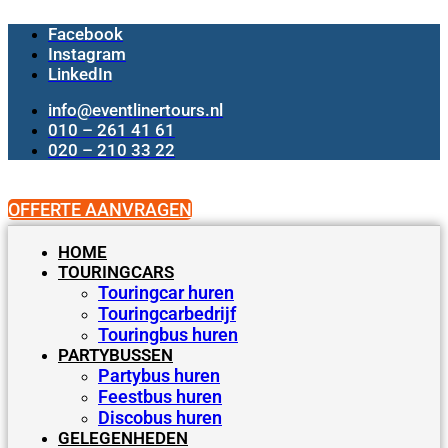
Ga
Facebook
naar
de
Instagram
inhoud
LinkedIn
info@eventlinertours.nl
010 – 261 41 61
020 – 210 33 22
OFFERTE AANVRAGEN
HOME
TOURINGCARS
Touringcar huren
Touringcarbedrijf
Touringbus huren
PARTYBUSSEN
Partybus huren
Feestbus huren
Discobus huren
GELEGENHEDEN