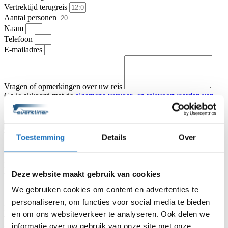
Vertrektijd terugreis
Aantal personen
Naam
Telefoon
E-mailadres
Vragen of opmerkingen over uw reis
Ga je akkoord met de
algemene vervoer- en reisvoorwaarden van
KNV Busvervoer
.
Ik ga akkoord
Offerte aanvragen
Type vervoer
Toestemming
Details
Over
Touringcar
Partybus
Vertrekadres
Datum heenreis
Deze website maakt gebruik van cookies
Vertrektijd heenreis
Eindbestemming
We gebruiken cookies om content en advertenties te
Aantal personen
personaliseren, om functies voor social media te bieden
Naam
en om ons websiteverkeer te analyseren. Ook delen we
Telefoon
informatie over uw gebruik van onze site met onze