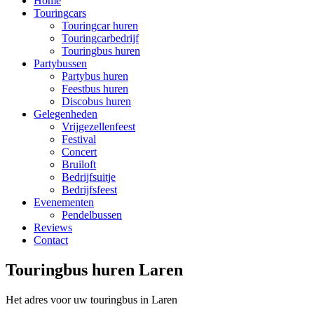
Home
Touringcars
Touringcar huren
Touringcarbedrijf
Touringbus huren
Partybussen
Partybus huren
Feestbus huren
Discobus huren
Gelegenheden
Vrijgezellenfeest
Festival
Concert
Bruiloft
Bedrijfsuitje
Bedrijfsfeest
Evenementen
Pendelbussen
Reviews
Contact
Touringbus huren Laren
Het adres voor uw touringbus in Laren