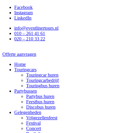
Ga
Facebook
naar
Instagram
de
LinkedIn
inhoud
info@eventlinertours.nl
010 – 261 41 61
020 – 210 33 22
Offerte aanvragen
Home
Touringcars
Touringcar huren
Touringcarbedrijf
Touringbus huren
Partybussen
Partybus huren
Feestbus huren
Discobus huren
Gelegenheden
Vrijgezellenfeest
Festival
Concert