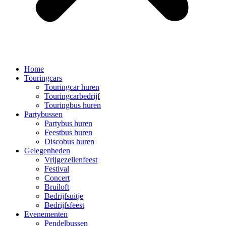
Home
Touringcars
Touringcar huren
Touringcarbedrijf
Touringbus huren
Partybussen
Partybus huren
Feestbus huren
Discobus huren
Gelegenheden
Vrijgezellenfeest
Festival
Concert
Bruiloft
Bedrijfsuitje
Bedrijfsfeest
Evenementen
Pendelbussen