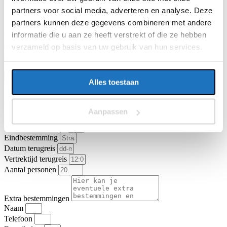
E-mailadres
partners voor social media, adverteren en analyse. Deze
partners kunnen deze gegevens combineren met andere
informatie die u aan ze heeft verstrekt of die ze hebben
Vragen of opmerkingen over uw reis
verzameld op basis van uw gebruik van hun services.
Ga je akkoord met de
algemene vervoer- en reisvoorwaarden van
KNV Busvervoer
.
Ik ga akkoord
Offerte aanvragen
Alles toestaan
Type vervoer
Touringcar
Partybus
Vertrekadres
Aanpassen
Datum heenreis
Vertrektijd heenreis
Eindbestemming
Datum terugreis
Vertrektijd terugreis
Aantal personen
Extra bestemmingen
Naam
Telefoon