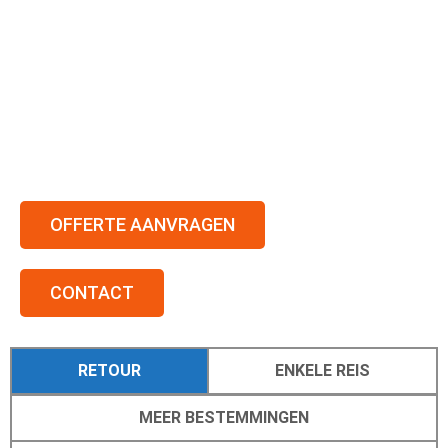
Gastvrije chauffeur met jarenlange ervaring
Ruim aanbod aan moderne touringbussen
Zowel in binnen als buitenland
Voor iedere groepsgrootte
Standplaatsen door het hele land
OFFERTE AANVRAGEN
CONTACT
RETOUR
ENKELE REIS
MEER BESTEMMINGEN