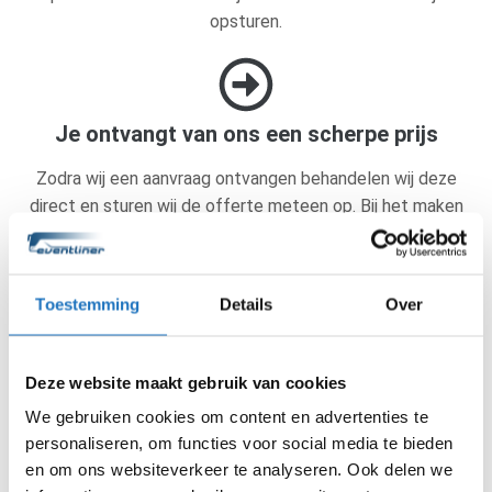
opsturen.
Je ontvangt van ons een scherpe prijs
Zodra wij een aanvraag ontvangen behandelen wij deze
direct en sturen wij de offerte meteen op. Bij het maken
van deze offerte berekenen wij altijd de scherpste prijs
voor jou. Heb je nog vragen over de offerte? Neem dan
contact op en wij zullen alle vragen die je hebt
Toestemming
Details
Over
beantwoorden.
Deze website maakt gebruik van cookies
We gebruiken cookies om content en advertenties te
Akkoord met de offerte? Wij doen de rest.
personaliseren, om functies voor social media te bieden
en om ons websiteverkeer te analyseren. Ook delen we
Ben je akkoord gegaan met de offerte? Dan regelen wij