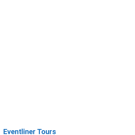
TOURINGBUS HUREN IN
HALDERBERGE?
Eventliner Tours