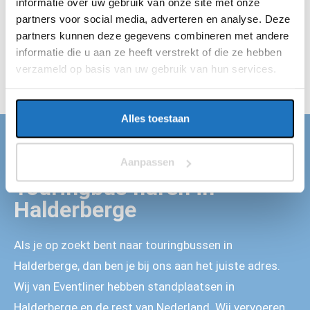
informatie over uw gebruik van onze site met onze
de rest. Jij hebt dus geen reden meer om te stressen. Wij
partners voor social media, adverteren en analyse. Deze
zijn altijd op de afgesproken tijd op locatie in Halderberge
partners kunnen deze gegevens combineren met andere
en vervoeren jouw gehele gezelschap veilig van A naar B.
informatie die u aan ze heeft verstrekt of die ze hebben
Wij regelen alles en jij kan van je dag genieten!
verzameld op basis van uw gebruik van hun services.
Alles toestaan
TOURINGBUS HUREN HALDERBERGE
Aanpassen
Touringbus huren in
Halderberge
Als je op zoekt bent naar touringbussen in
Halderberge, dan ben je bij ons aan het juiste adres.
Wij van Eventliner hebben standplaatsen in
Halderberge en de rest van Nederland. Wij vervoeren