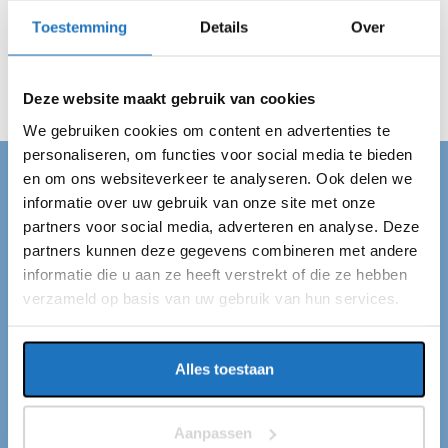
zijn altijd op de afgesproken tijd op locatie in Gemert en
Toestemming
Details
Over
vervoeren jouw gehele gezelschap veilig van A naar B.
Wij regelen alles en jij kan van je dag genieten!
Deze website maakt gebruik van cookies
We gebruiken cookies om content en advertenties te
personaliseren, om functies voor social media te bieden
en om ons websiteverkeer te analyseren. Ook delen we
TOURINGBUS HUREN GEMERT
informatie over uw gebruik van onze site met onze
partners voor social media, adverteren en analyse. Deze
Touringbus huren in
partners kunnen deze gegevens combineren met andere
Gemert
informatie die u aan ze heeft verstrekt of die ze hebben
verzameld op basis van uw gebruik van hun services.
Ben je op zoek naar touringbussen in Gemert? Dan
ben je bij ons aan het juiste adres. Eventliner is een
Alles toestaan
touringcarmaatschappij met een standplaats in
Gemert. Wij vervoeren passagiers van en naar
Aanpassen