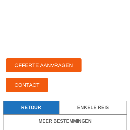
Gastvrije chauffeur met jarenlange ervaring
Ruim aanbod aan moderne touringbussen
Zowel in binnen als buitenland
Voor iedere groepsgrootte
Standplaatsen door het hele land
OFFERTE AANVRAGEN
CONTACT
RETOUR
ENKELE REIS
MEER BESTEMMINGEN