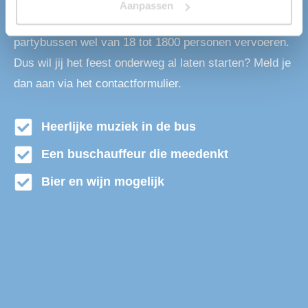
mensen van en naar Westpoort met onze
Aanpassen
partybussen. Wij kunnen met onze grote vloot aan
partybussen wel van 18 tot 1800 personen vervoeren.
Dus wil jij het feest onderweg al laten starten? Meld je
dan aan via het contactformulier.
Heerlijke muziek in de bus
Een buschauffeur die meedenkt
Bier en wijn mogelijk