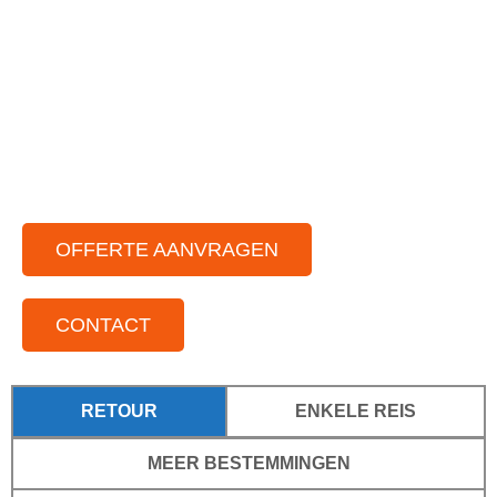
Ruime vloot aan partybussen
Chauffeurs die van gezelligheid houden
Voor elke gelegenheid
Voor kleine tot grote groepen
Door het hele land actief
OFFERTE AANVRAGEN
CONTACT
RETOUR
ENKELE REIS
MEER BESTEMMINGEN