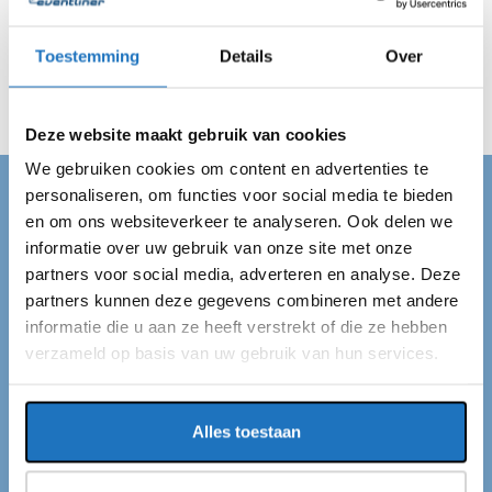
zijn altijd op de afgesproken tijd op locatie in Westpoort
en vervoeren jouw gehele gezelschap veilig van A naar
Toestemming
Details
Over
B. Wij regelen alles en jij kan van je dag genieten!
Deze website maakt gebruik van cookies
We gebruiken cookies om content en advertenties te
personaliseren, om functies voor social media te bieden
PARTYBUS WESTPOORT
en om ons websiteverkeer te analyseren. Ook delen we
informatie over uw gebruik van onze site met onze
Partybus huren in
partners voor social media, adverteren en analyse. Deze
Westpoort
partners kunnen deze gegevens combineren met andere
informatie die u aan ze heeft verstrekt of die ze hebben
verzameld op basis van uw gebruik van hun services.
Ben je op zoek naar een partybus in Westpoort? Dan
ben je bij ons aan het juiste adres. Wij van Eventliner
hebben standplaatsen in Westpoort en de rest van
Alles toestaan
Nederland. Elk jaar vervoeren wij ruim een miljoen