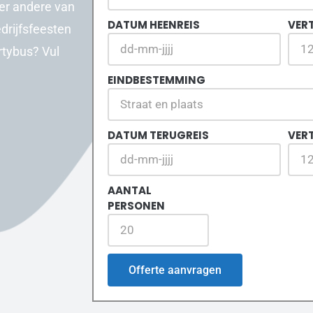
er andere van
DATUM HEENREIS
VERT
drijfsfeesten
rtybus? Vul
EINDBESTEMMING
DATUM TERUGREIS
VER
AANTAL
PERSONEN
Offerte aanvragen