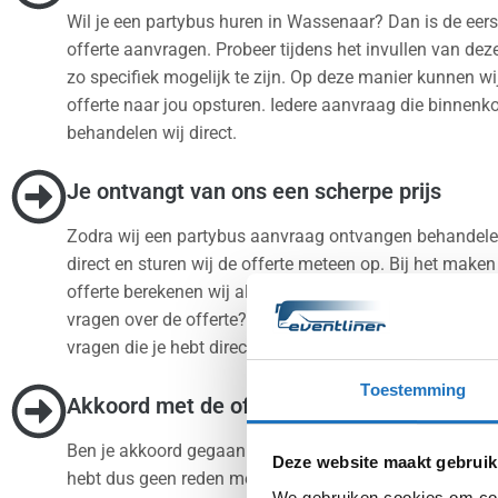
Wil je een partybus huren in Wassenaar? Dan is de eers
offerte aanvragen. Probeer tijdens het invullen van de
zo specifiek mogelijk te zijn. Op deze manier kunnen wij
offerte naar jou opsturen. Iedere aanvraag die binnenk
behandelen wij direct.
Je ontvangt van ons een scherpe prijs
Zodra wij een partybus aanvraag ontvangen behandele
direct en sturen wij de offerte meteen op. Bij het make
offerte berekenen wij altijd de scherpste prijs voor jou.
vragen over de offerte? Neem dan contact op en wij zull
vragen die je hebt direct beantwoorden.
Toestemming
Akkoord met de offerte? Wij doen de rest.
Ben je akkoord gegaan met de offerte? Dan regelen wij d
Deze website maakt gebruik
hebt dus geen reden meer om te stressen. Wij zijn altijd
We gebruiken cookies om cont