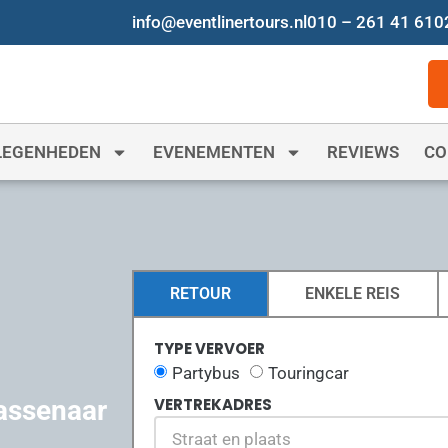
info@eventlinertours.nl
010 – 261 41 61
0
LEGENHEDEN
EVENEMENTEN
REVIEWS
CO
RETOUR
ENKELE REIS
TYPE VERVOER
Partybus
Touringcar
Wassenaar
VERTREKADRES