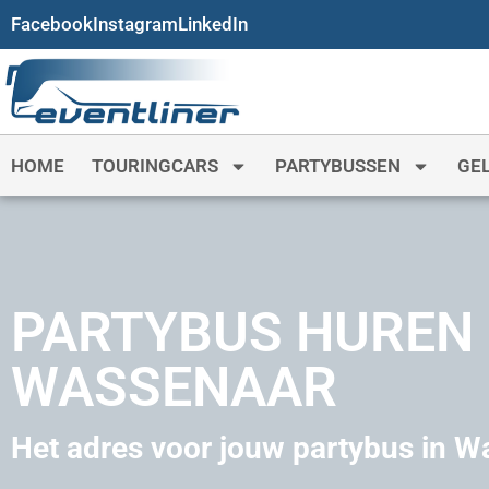
Facebook
Instagram
LinkedIn
HOME
TOURINGCARS
PARTYBUSSEN
GE
PARTYBUS HUREN
WASSENAAR
Het adres voor jouw partybus in 