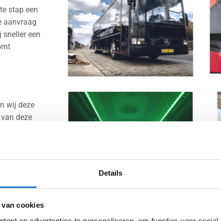
te stap een
ze aanvraag
 sneller een
omt
n wij deze
n van deze
 Heb je nog
en alle
Details
e rest. Jij
 van cookies
 op de
ent en advertenties te personaliseren, om functies voor social