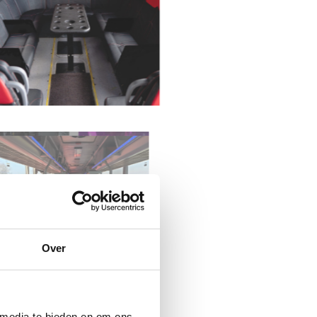
Over
 media te bieden en om ons