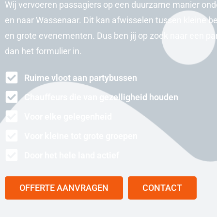
Wij vervoeren passagiers op een duurzame manier ond
en naar Wassenaar. Dit kan afwisselen tussen kleine be
en grote evenementen. Dus ben jij op zoek naar een pa
dan het formulier in.
Ruime vloot aan partybussen
Chauffeurs die van gezelligheid houden
Voor elke gelegenheid
Voor kleine tot grote groepen
Door het hele land actief
OFFERTE AANVRAGEN
CONTACT