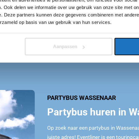
 jouw gehele
. Ook delen we informatie over uw gebruik van onze site met on
kan van je
e. Deze partners kunnen deze gegevens combineren met andere i
erzameld op basis van uw gebruik van hun services.
Aanpassen
PARTYBUS WASSENAAR
Partybus huren in W
Op zoek naar een partybus in Wassenaar
juiste adres! Eventliner is een touring