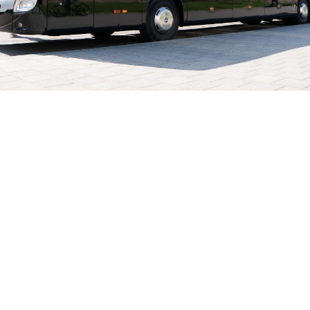
EVENTLINER TOURS
Op zoek naar een touringcar of partybus? Dan
bent u aan het juiste adres. Met onze grote
vloot aan diverse soorten touringcars en
partybussen kunnen wij iedereen van dienst
zijn. Heeft u vragen? Neem dan gerust