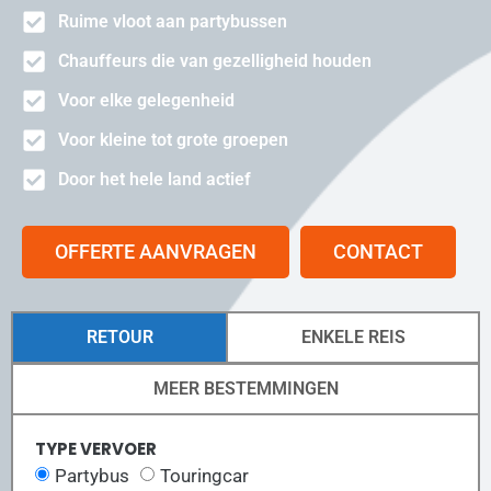
Ruime vloot aan partybussen
Chauffeurs die van gezelligheid houden
Voor elke gelegenheid
Voor kleine tot grote groepen
Door het hele land actief
OFFERTE AANVRAGEN
CONTACT
RETOUR
ENKELE REIS
MEER BESTEMMINGEN
TYPE VERVOER
Partybus
Touringcar