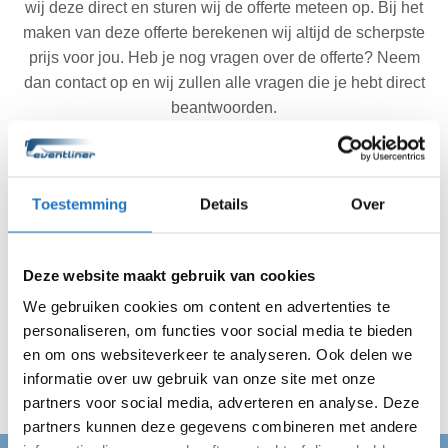
wij deze direct en sturen wij de offerte meteen op. Bij het
maken van deze offerte berekenen wij altijd de scherpste
prijs voor jou. Heb je nog vragen over de offerte? Neem
dan contact op en wij zullen alle vragen die je hebt direct
beantwoorden.
Toestemming
Details
Over
Akkoord met de offerte? Wij doen de rest.
Ben je akkoord gegaan met de offerte? Dan regelen wij
Deze website maakt gebruik van cookies
de rest. Jij hebt dus geen reden meer om te stressen. Wij
zijn altijd op de afgesproken tijd op locatie in Pijnacker en
We gebruiken cookies om content en advertenties te
vervoeren jouw gehele gezelschap veilig van A naar B.
personaliseren, om functies voor social media te bieden
Wij regelen alles en jij kan van je dag genieten!
en om ons websiteverkeer te analyseren. Ook delen we
informatie over uw gebruik van onze site met onze
partners voor social media, adverteren en analyse. Deze
partners kunnen deze gegevens combineren met andere