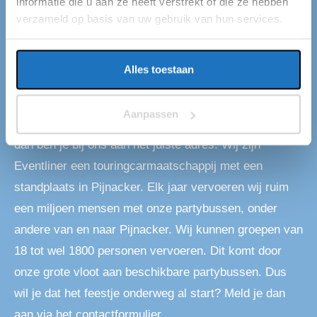
informatie die u aan ze heeft verstrekt of die ze hebben
verzameld op basis van uw gebruik van hun services.
PARTYBUS PIJNACKER
Partybus huren in
Alles toestaan
Pijnacker
Aanpassen
Als je op zoekt bent naar een partybus in Pijnacker,
dan ben je bij ons aan het juiste adres. Wij zijn
Eventliner een touringcarmaatschappij met een
standplaats in Pijnacker. Elk jaar vervoeren wij ruim
een miljoen mensen met onze partybussen, onder
andere van en naar Pijnacker. Wij kunnen groepen van
18 tot wel 1800 personen vervoeren. Dit komt door
onze grote vloot aan beschikbare partybussen. Dus
wil je dat het feestje onderweg al start? Meld je dan
aan via het contactformulier.