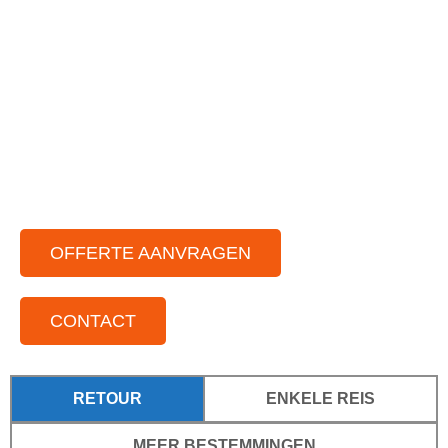
Ruime vloot aan partybussen
Chauffeurs die van gezelligheid houden
Voor elke gelegenheid
Voor kleine tot grote groepen
Door het hele land actief
OFFERTE AANVRAGEN
CONTACT
RETOUR
ENKELE REIS
MEER BESTEMMINGEN