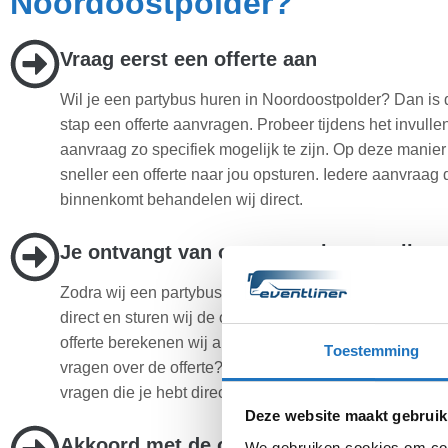
Noordoostpolder?
Vraag eerst een offerte aan
Wil je een partybus huren in Noordoostpolder? Dan is 
stap een offerte aanvragen. Probeer tijdens het invull
aanvraag zo specifiek mogelijk te zijn. Op deze manier
sneller een offerte naar jou opsturen. Iedere aanvraag 
binnenkomt behandelen wij direct.
Je ontvangt van ons een scherpe prijs
Zodra wij een partybus aanvraag ontvangen behandele
direct en sturen wij de offerte meteen op. Bij het make
offerte berekenen wij altijd de scherpste prijs voor jou.
Toestemming
vragen over de offerte? Neem dan contact op en wij zul
vragen die je hebt direct beantwoorden.
Deze website maakt gebruik
Akkoord met de offerte? Wij doen de res
We gebruiken cookies om cont