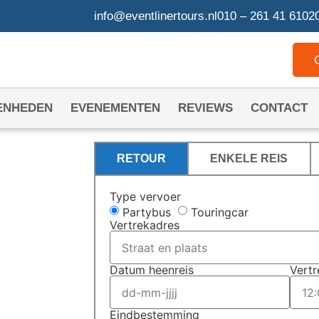
info@eventlinertours.nl
010 – 261 41 61
020
ENHEDEN
EVENEMENTEN
REVIEWS
CONTACT
RETOUR
ENKELE REIS
Type vervoer
N
Partybus
Touringcar
Vertrekadres
DER
Datum heenreis
Vertr
Eindbestemming