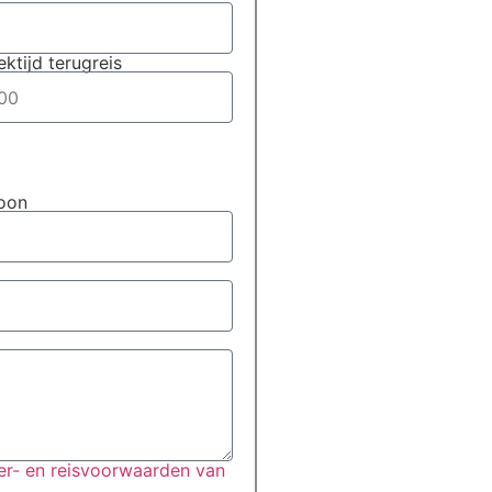
ektijd terugreis
foon
r- en reisvoorwaarden van