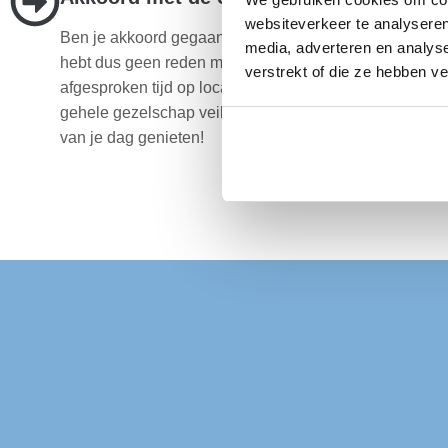
websiteverkeer te analyseren
Ben je akkoord gegaan met de offerte? Dan regelen wij 
media, adverteren en analys
hebt dus geen reden meer om te stressen. Wij zijn altij
verstrekt of die ze hebben v
afgesproken tijd op locatie in Noordoostpolder en ver
gehele gezelschap veilig van A naar B. Wij regelen alle
van je dag genieten!