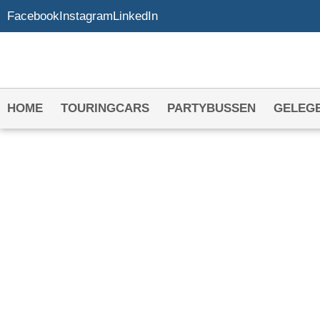
Facebook
Instagram
LinkedIn
HOME
TOURINGCARS
PARTYBUSSEN
GELEG
PARTYBUS HURE
NOORDOOSTPOL
Het adres voor jouw partybus in