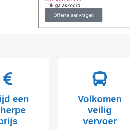
Ik ga akkoord
Offerte aanvragen
ijd een
Volkomen
cherpe
veilig
prijs
vervoer