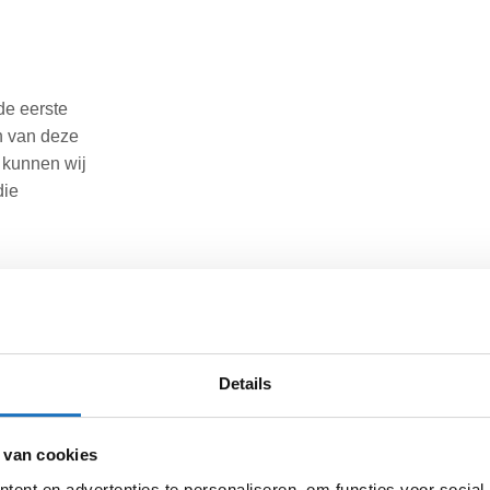
de eerste
en van deze
 kunnen wij
die
n wij deze
n van deze
 Heb je nog
Details
len alle
 van cookies
t.
ent en advertenties te personaliseren, om functies voor social