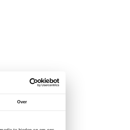
Over
 media te bieden en om ons