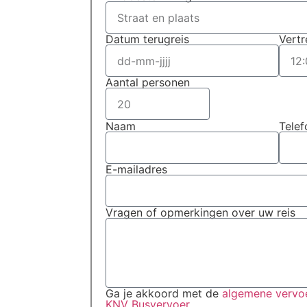
n
Datum terugreis
Vertr
 Dit kan zich
enten. Dus wil
Aantal personen
Naam
Tele
E-mailadres
Vragen of opmerkingen over uw reis
Ga je akkoord met de
algemene vervoe
KNV Busvervoer
.