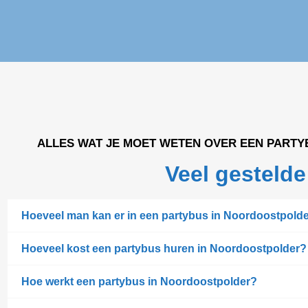
ALLES WAT JE MOET WETEN OVER EEN PART
Veel gestelde
Hoeveel man kan er in een partybus in Noordoostpold
Hoeveel kost een partybus huren in Noordoostpolder?
Hoe werkt een partybus in Noordoostpolder?