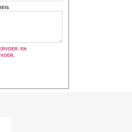
REIS
ERVOER- EN
RVOER
.