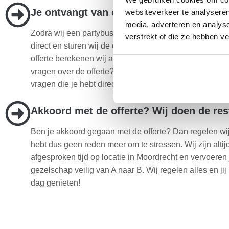
Je ontvangt van ons een scherpe prijs
websiteverkeer te analyseren
media, adverteren en analys
Zodra wij een partybus aanvraag ontvangen behandele
verstrekt of die ze hebben v
direct en sturen wij de offerte meteen op. Bij het make
offerte berekenen wij altijd de scherpste prijs voor jou.
vragen over de offerte? Neem dan contact op en wij zul
vragen die je hebt direct beantwoorden.
Akkoord met de offerte? Wij doen de res
Ben je akkoord gegaan met de offerte? Dan regelen wij 
hebt dus geen reden meer om te stressen. Wij zijn altij
afgesproken tijd op locatie in Moordrecht en vervoere
gezelschap veilig van A naar B. Wij regelen alles en jij
dag genieten!