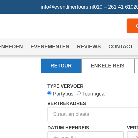
info@eventlinertours.nl
010 – 261 41 61
020
ENHEDEN
EVENEMENTEN
REVIEWS
CONTACT
RETOUR
ENKELE REIS
TYPE VERVOER
N
Partybus
Touringcar
VERTREKADRES
DATUM HEENREIS
VER