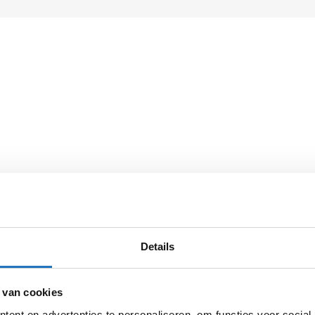
rste stap een
ze aanvraag
Details
j sneller een
omt
 van cookies
ent en advertenties te personaliseren, om functies voor social