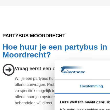
PARTYBUS MOORDRECHT
Hoe huur je een partybus in
Moordrecht?
Vraag eerst een offerte aan
Wil je een partybus huren in Moordrecht? Dan is de ee
offerte aanvragen. Probeer tijdens het invullen van de
Toestemming
zo specifiek mogelijk te zijn. Op deze manier kunnen wi
offerte naar jou opsturen. Iedere aanvraag die binnenk
Deze website maakt gebruik
behandelen wij direct.
We gebruiken cookies om cont