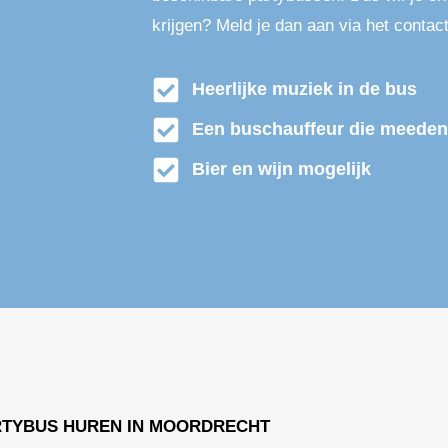
krijgen? Meld je dan aan via het contact
Heerlijke muziek in de bus
Een buschauffeur die meeden
Bier en wijn mogelijk
RTYBUS HUREN IN MOORDRECHT