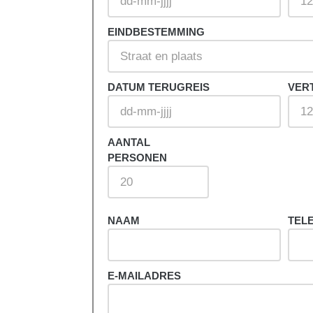
EINDBESTEMMING
der andere
ementen tot
Vul dan het
DATUM TERUGREIS
VER
AANTAL
PERSONEN
NAAM
TEL
E-MAILADRES