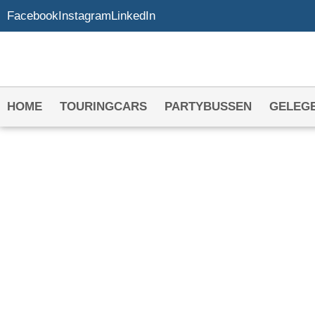
Facebook
Instagram
LinkedIn
HOME
TOURINGCARS
PARTYBUSSEN
GELEG
PARTYBUS HURE
MOORDRECHT
Het adres voor jouw partybus in