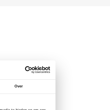
Over
 media te bieden en om ons