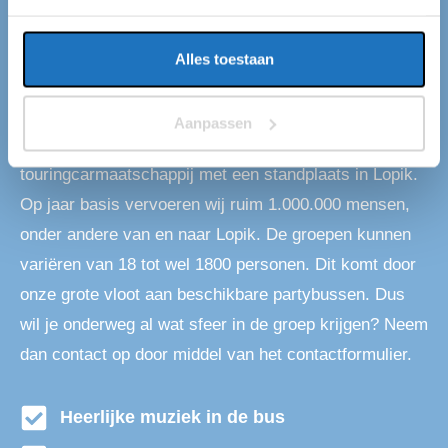
PARTYBUS LOPIK
Partybus huren in Lopik
Alles toestaan
Op zoek naar een partybus in Lopik? Dan ben je bij
Aanpassen
ons aan het juiste adres! Wij zijn Eventliner een
touringcarmaatschappij met een standplaats in Lopik.
Op jaar basis vervoeren wij ruim 1.000.000 mensen,
onder andere van en naar Lopik. De groepen kunnen
variëren van 18 tot wel 1800 personen. Dit komt door
onze grote vloot aan beschikbare partybussen. Dus
wil je onderweg al wat sfeer in de groep krijgen? Neem
dan contact op door middel van het contactformulier.
Heerlijke muziek in de bus