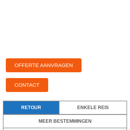
Ruime vloot aan partybussen
Chauffeurs die van gezelligheid houden
Voor elke gelegenheid
Voor kleine tot grote groepen
Door het hele land actief
OFFERTE AANVRAGEN
CONTACT
RETOUR
ENKELE REIS
MEER BESTEMMINGEN