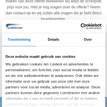
maken van deze offerte berekenen wij altijd de scherpste
prijs voor jou. Heb je nog vragen over de offerte? Neem
dan contact op en wij zullen alle vragen die je hebt direct
beantwoorden.
Toestemming
Details
Over
Akkoord met de offerte? Wij doen de rest.
Ben je akkoord gegaan met de offerte? Dan regelen wij
Deze website maakt gebruik van cookies
de rest. Jij hebt dus geen reden meer om te stressen. Wij
We gebruiken cookies om content en advertenties te
zijn altijd op de afgesproken tijd op locatie in Lopik en
personaliseren, om functies voor social media te bieden
vervoeren jouw gehele gezelschap veilig van A naar B.
en om ons websiteverkeer te analyseren. Ook delen we
Wij regelen alles en jij kan van je dag genieten!
informatie over uw gebruik van onze site met onze
partners voor social media, adverteren en analyse. Deze
partners kunnen deze gegevens combineren met andere
informatie die u aan ze heeft verstrekt of die ze hebben
verzameld op basis van uw gebruik van hun services.