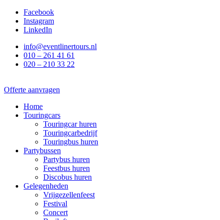
Ga
Facebook
naar
Instagram
de
LinkedIn
inhoud
info@eventlinertours.nl
010 – 261 41 61
020 – 210 33 22
Offerte aanvragen
Home
Touringcars
Touringcar huren
Touringcarbedrijf
Touringbus huren
Partybussen
Partybus huren
Feestbus huren
Discobus huren
Gelegenheden
Vrijgezellenfeest
Festival
Concert