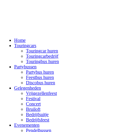
Home
Touringcars
Touringcar huren
Touringcarbedrijf
Touringbus huren
Partybussen
Partybus huren
Feestbus huren
Discobus huren
Gelegenheden
Vrijgezellenfeest
Festival
Concert
Bruiloft
Bedrijfsuitje
Bedrijfsfeest
Evenementen
Pendelbussen