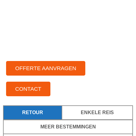
Ruime vloot aan partybussen
Chauffeurs die van gezelligheid houden
Voor elke gelegenheid
Voor kleine tot grote groepen
Door het hele land actief
OFFERTE AANVRAGEN
CONTACT
RETOUR
ENKELE REIS
MEER BESTEMMINGEN