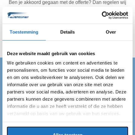
Ben je akkoord gegaan met de offerte? Dan regelen wij
de rest. Jij hebt dus geen reden meer om te stressen. Wij
zijn altijd op de afgesproken tijd op locatie in Hoogeveen
en vervoeren jouw gehele gezelschap veilig van A naar
Toestemming
Details
Over
B. Wij regelen alles en jij kan van je dag genieten!
Deze website maakt gebruik van cookies
We gebruiken cookies om content en advertenties te
personaliseren, om functies voor social media te bieden
PARTYBUS HOOGEVEEN
en om ons websiteverkeer te analyseren. Ook delen we
informatie over uw gebruik van onze site met onze
Partybus huren in
partners voor social media, adverteren en analyse. Deze
Hoogeveen
partners kunnen deze gegevens combineren met andere
informatie die u aan ze heeft verstrekt of die ze hebben
verzameld op basis van uw gebruik van hun services.
Op zoek naar een partybus in Hoogeveen? Dan ben je
bij ons aan het juiste adres! Eventliner is een
touringcarmaatschappij met een standplaats in
Alles toestaan