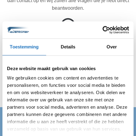
dan contact op en wij zullen alle vragen die je hebt direct
beantwoorden.
Akkoord met de offerte? Wij doen de rest.
Toestemming
Details
Over
Ben je akkoord gegaan met de offerte? Dan regelen wij
de rest. Jij hebt dus geen reden meer om te stressen. Wij
zijn altijd op de afgesproken tijd op locatie in Holten en
Deze website maakt gebruik van cookies
vervoeren jouw gehele gezelschap veilig van A naar B.
We gebruiken cookies om content en advertenties te
Wij regelen alles en jij kan van je dag genieten!
personaliseren, om functies voor social media te bieden
en om ons websiteverkeer te analyseren. Ook delen we
informatie over uw gebruik van onze site met onze
partners voor social media, adverteren en analyse. Deze
partners kunnen deze gegevens combineren met andere
informatie die u aan ze heeft verstrekt of die ze hebben
PARTYBUS HOLTEN
verzameld op basis van uw gebruik van hun services.