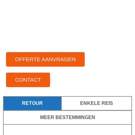
Chauffeurs die van gezelligheid houden
Voor elke gelegenheid
Voor kleine tot grote groepen
Door het hele land actief
OFFERTE AANVRAGEN
CONTACT
RETOUR
ENKELE REIS
MEER BESTEMMINGEN