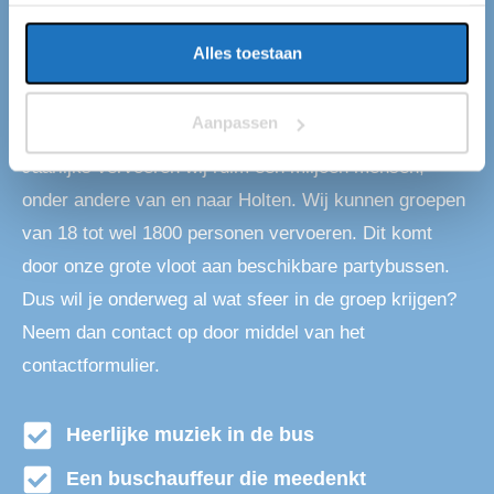
Partybus huren in Holten
Alles toestaan
Op zoek naar een partybus in Holten? Dan ben je bij
ons aan het juiste adres! Wij van Eventliner hebben
Aanpassen
standplaatsen in Holten en de rest van Nederland.
Jaarlijks vervoeren wij ruim een miljoen mensen,
onder andere van en naar Holten. Wij kunnen groepen
van 18 tot wel 1800 personen vervoeren. Dit komt
door onze grote vloot aan beschikbare partybussen.
Dus wil je onderweg al wat sfeer in de groep krijgen?
Neem dan contact op door middel van het
contactformulier.
Heerlijke muziek in de bus
Een buschauffeur die meedenkt