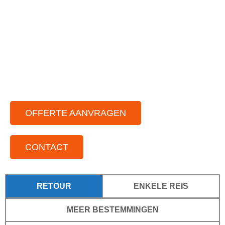
Ruime vloot aan partybussen
Chauffeurs die van gezelligheid houden
Voor elke gelegenheid
Voor kleine tot grote groepen
Door het hele land actief
OFFERTE AANVRAGEN
CONTACT
RETOUR
ENKELE REIS
MEER BESTEMMINGEN