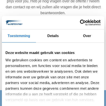
prijs voor jou. Heb je nog vragen over de offerte? Neem
dan contact op en wij zullen alle vragen die je hebt direct
beantwoorden.
Toestemming
Details
Over
Akkoord met de offerte? Wij doen de rest.
Ben je akkoord gegaan met de offerte? Dan regelen wij
Deze website maakt gebruik van cookies
de rest. Jij hebt dus geen reden meer om te stressen. Wij
zijn altijd op de afgesproken tijd op locatie in Goes en
We gebruiken cookies om content en advertenties te
vervoeren jouw gehele gezelschap veilig van A naar B.
personaliseren, om functies voor social media te bieden
Wij regelen alles en jij kan van je dag genieten!
en om ons websiteverkeer te analyseren. Ook delen we
informatie over uw gebruik van onze site met onze
partners voor social media, adverteren en analyse. Deze
partners kunnen deze gegevens combineren met andere
informatie die u aan ze heeft verstrekt of die ze hebben
verzameld op basis van uw gebruik van hun services.
PARTYBUS GOES