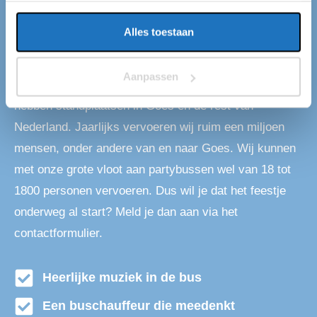
Partybus huren in Goes
Alles toestaan
Als je op zoekt bent naar een partybus in Goes, dan
Aanpassen
ben je bij ons aan het juiste adres. Wij van Eventliner
hebben standplaatsen in Goes en de rest van
Nederland. Jaarlijks vervoeren wij ruim een miljoen
mensen, onder andere van en naar Goes. Wij kunnen
met onze grote vloot aan partybussen wel van 18 tot
1800 personen vervoeren. Dus wil je dat het feestje
onderweg al start? Meld je dan aan via het
contactformulier.
Heerlijke muziek in de bus
Een buschauffeur die meedenkt