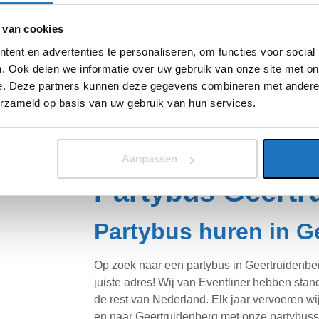
 doen de
 van cookies
ent en advertenties te personaliseren, om functies voor social
. Ook delen we informatie over uw gebruik van onze site met on
 wij de rest.
e. Deze partners kunnen deze gegevens combineren met andere i
n altijd op de
erzameld op basis van uw gebruik van hun services.
 vervoeren jouw
lles en jij kan
Aanpassen
Partybus Geertr
Partybus huren in G
Op zoek naar een partybus in Geertruidenber
juiste adres! Wij van Eventliner hebben sta
de rest van Nederland. Elk jaar vervoeren w
en naar Geertruidenberg met onze partybuss