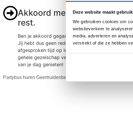
Akkoord met de offerte? Wij
Deze website maakt gebruik
rest.
We gebruiken cookies om cont
websiteverkeer te analyseren
Ben je akkoord gegaan met de offerte? Dan regelen
media, adverteren en analys
Jij hebt dus geen reden meer om te stressen. Wij zij
verstrekt of die ze hebben v
afgesproken tijd op locatie in Geertruidenberg en
gehele gezelschap veilig van A naar B. Wij regelen a
van je dag genieten!
Partybus huren Geertruidenberg