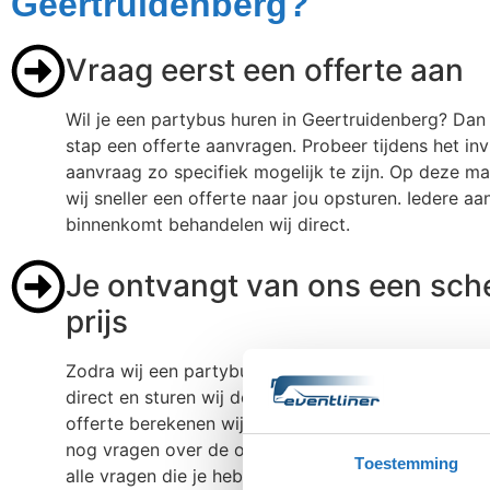
Geertruidenberg?
Vraag eerst een offerte aan
Wil je een partybus huren in Geertruidenberg? Dan 
stap een offerte aanvragen. Probeer tijdens het in
aanvraag zo specifiek mogelijk te zijn. Op deze m
wij sneller een offerte naar jou opsturen. Iedere aa
binnenkomt behandelen wij direct.
Je ontvangt van ons een sch
prijs
Zodra wij een partybus aanvraag ontvangen behan
direct en sturen wij de offerte meteen op. Bij het
offerte berekenen wij altijd de scherpste prijs voor
nog vragen over de offerte? Neem dan contact op e
Toestemming
alle vragen die je hebt direct beantwoorden.