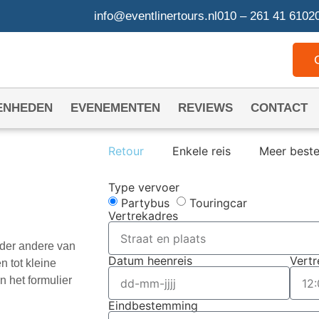
info@eventlinertours.nl
010 – 261 41 61
020
ENHEDEN
EVENEMENTEN
REVIEWS
CONTACT
Retour
Enkele reis
Meer best
Type vervoer
Partybus
Touringcar
Vertrekadres
nder andere van
Datum heenreis
Vertr
 tot kleine
n het formulier
Eindbestemming