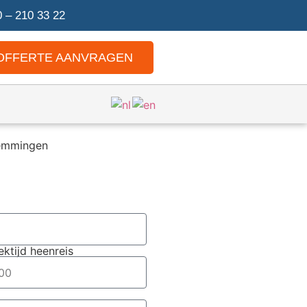
 – 210 33 22
OFFERTE AANVRAGEN
emmingen
ektijd heenreis