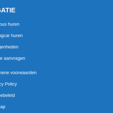
GATIE
bus huren
ngcar huren
genheden
te aanvragen
mene voorwaarden
cy Policy
ebeleid
map