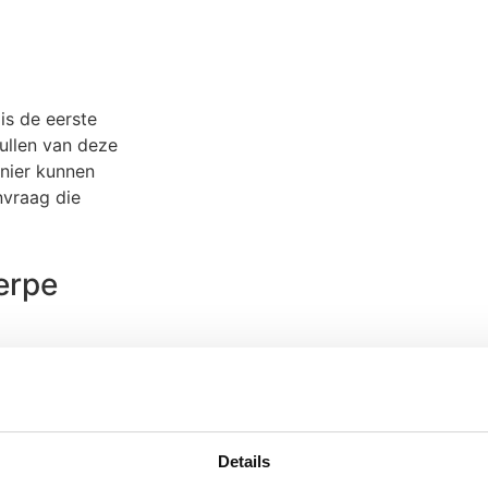
is de eerste
vullen van deze
anier kunnen
nvraag die
erpe
delen wij deze
 maken van deze
 jou. Heb je
n wij zullen
Details