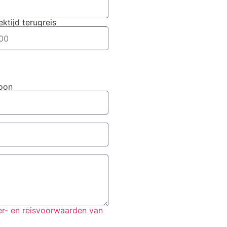
ektijd terugreis
foon
r- en reisvoorwaarden van