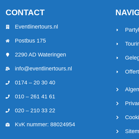
CONTACT
NAVI
Eventlinertours.nl
Party
Postbus 175
Touri
2290 AD Wateringen
Gele
info@eventlinertours.nl
Offer
0174 – 20 30 40
Alge
010 – 261 41 61
Priva
020 – 210 33 22
Cooki
KvK nummer: 88024954
Site