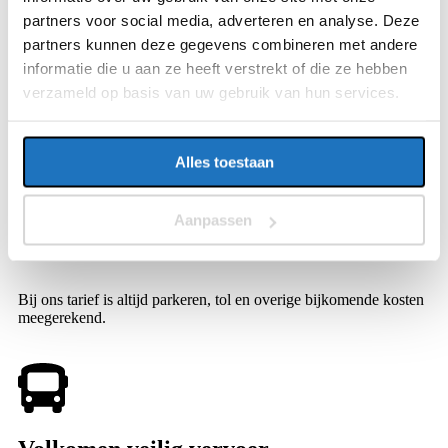
partners voor social media, adverteren en analyse. Deze
Feestbus met chauffeur
partners kunnen deze gegevens combineren met andere
informatie die u aan ze heeft verstrekt of die ze hebben
verzameld op basis van uw gebruik van hun services.
Onze eigen chauffeurs brengen je aangenaam, verantwoord en
ontzettend snel naar de afgesproken locatie.
Alles toestaan
Aanpassen
Altijd een scherpe prijs
Bij ons tarief is altijd parkeren, tol en overige bijkomende kosten
meegerekend.