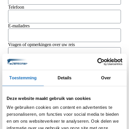
Telefoon
E-mailadres
Vragen of opmerkingen over uw reis
Toestemming
Details
Over
Ga je akkoord met de
algemene vervoer- en reisvoorwaarden
van KNV Busvervoer
.
Ik ga akkoord
Deze website maakt gebruik van cookies
Offerte aanvragen
We gebruiken cookies om content en advertenties te
personaliseren, om functies voor social media te bieden
en om ons websiteverkeer te analyseren. Ook delen we
informatie over uw gebruik van onze site met onze