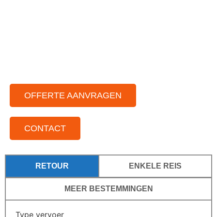
Chauffeurs die van gezelligheid houden
Voor elke gelegenheid
Voor kleine tot grote groepen
Door het hele land actief
OFFERTE AANVRAGEN
CONTACT
RETOUR
ENKELE REIS
MEER BESTEMMINGEN
Type vervoer