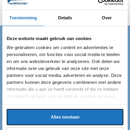
Wij regelen alles en jij kan van je dag genieten!
Toestemming
Details
Over
Deze website maakt gebruik van cookies
PARTYBUS BUSSUM
We gebruiken cookies om content en advertenties te
Partybus huren in
personaliseren, om functies voor social media te bieden
en om ons websiteverkeer te analyseren. Ook delen we
Bussum
informatie over uw gebruik van onze site met onze
partners voor social media, adverteren en analyse. Deze
Als je op zoekt bent naar een partybus in Bussum,
partners kunnen deze gegevens combineren met andere
dan ben je bij ons aan het juiste adres. Eventliner is
informatie die u aan ze heeft verstrekt of die ze hebben
verzameld op basis van uw gebruik van hun services.
een touringcarmaatschappij met een standplaats in
Bussum. Elk jaar vervoeren wij ruim 1.000.000
mensen van en naar Bussum met onze partybussen.
Alles toestaan
De groepen kunnen variëren van 18 tot wel 1800