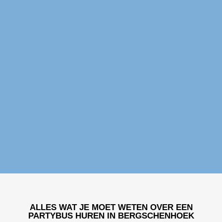
Partybus huren Bergschenhoek
ALLES WAT JE MOET WETEN OVER EEN
PARTYBUS HUREN IN BERGSCHENHOEK