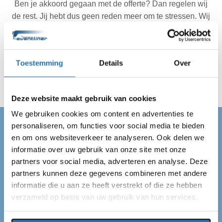
Ben je akkoord gegaan met de offerte? Dan regelen wij
de rest. Jij hebt dus geen reden meer om te stressen. Wij
zijn altijd op de afgesproken tijd op locatie in
Bergschenhoek en vervoeren jouw gehele gezelschap
veilig van A naar B. Wij regelen alles en jij kan van je dag
Toestemming
Details
Over
genieten!
Deze website maakt gebruik van cookies
We gebruiken cookies om content en advertenties te
personaliseren, om functies voor social media te bieden
PARTYBUS BERGSCHENHOEK
en om ons websiteverkeer te analyseren. Ook delen we
informatie over uw gebruik van onze site met onze
Partybus huren in
partners voor social media, adverteren en analyse. Deze
Bergschenhoek
partners kunnen deze gegevens combineren met andere
informatie die u aan ze heeft verstrekt of die ze hebben
verzameld op basis van uw gebruik van hun services.
Ben je op zoek naar een partybus in Bergschenhoek?
Dan ben je bij ons aan het juiste adres. Eventliner is