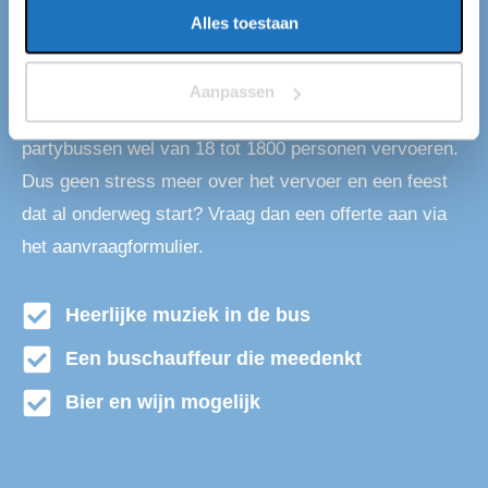
een touringcarmaatschappij met een standplaats in
Alles toestaan
Bergschenhoek. Op jaar basis vervoeren wij ruim een
miljoen mensen, onder andere van en naar
Aanpassen
Bergschenhoek. Wij kunnen met onze grote vloot aan
partybussen wel van 18 tot 1800 personen vervoeren.
Dus geen stress meer over het vervoer en een feest
dat al onderweg start? Vraag dan een offerte aan via
het aanvraagformulier.
Heerlijke muziek in de bus
Een buschauffeur die meedenkt
Bier en wijn mogelijk