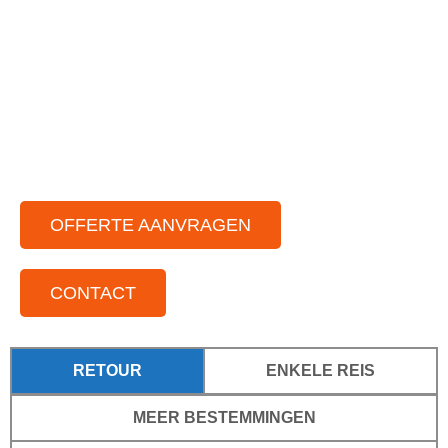
Ruime vloot aan partybussen
Chauffeurs die van gezelligheid houden
Voor elke gelegenheid
Voor kleine tot grote groepen
Door het hele land actief
OFFERTE AANVRAGEN
CONTACT
RETOUR
ENKELE REIS
MEER BESTEMMINGEN