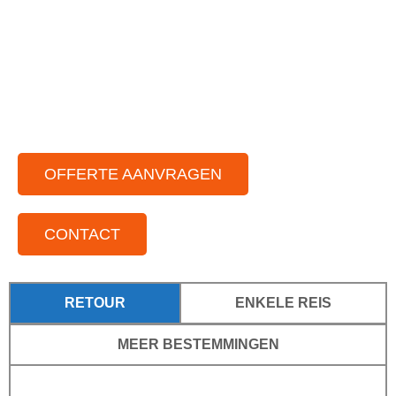
Chauffeurs die van gezelligheid houden
Voor elke gelegenheid
Voor kleine tot grote groepen
Door het hele land actief
OFFERTE AANVRAGEN
CONTACT
RETOUR
ENKELE REIS
MEER BESTEMMINGEN