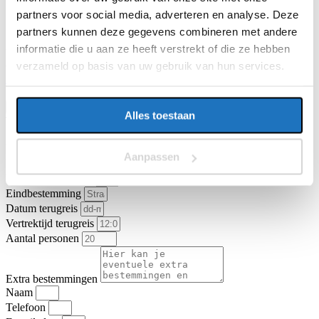
E-mailadres
partners voor social media, adverteren en analyse. Deze
partners kunnen deze gegevens combineren met andere
informatie die u aan ze heeft verstrekt of die ze hebben
Vragen of opmerkingen over uw reis
verzameld op basis van uw gebruik van hun services.
Ga je akkoord met de
algemene vervoer- en reisvoorwaarden van
KNV Busvervoer
.
Ik ga akkoord
Offerte aanvragen
Alles toestaan
Type vervoer
Partybus
Touringcar
Vertrekadres
Aanpassen
Datum heenreis
Vertrektijd heenreis
Eindbestemming
Datum terugreis
Vertrektijd terugreis
Aantal personen
Extra bestemmingen
Naam
Telefoon