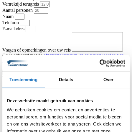
Vertrektijd terugreis
Aantal personen
Naam
Telefoon
E-mailadres
Vragen of opmerkingen over uw reis
Ga je akkoord met de
algemene vervoer- en reisvoorwaarden van
KNV Busvervoer
.
Ik ga akkoord
Offerte aanvragen
Type vervoer
Toestemming
Details
Over
Partybus
Touringcar
Vertrekadres
Datum heenreis
Deze website maakt gebruik van cookies
Vertrektijd heenreis
Eindbestemming
We gebruiken cookies om content en advertenties te
Aantal personen
personaliseren, om functies voor social media te bieden
Naam
en om ons websiteverkeer te analyseren. Ook delen we
Telefoon
informatie over uw gebruik van onze site met onze