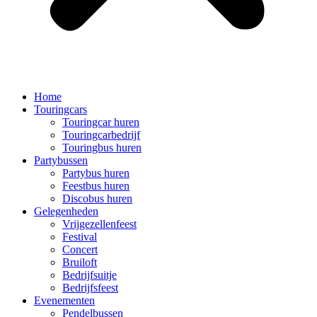
Home
Touringcars
Touringcar huren
Touringcarbedrijf
Touringbus huren
Partybussen
Partybus huren
Feestbus huren
Discobus huren
Gelegenheden
Vrijgezellenfeest
Festival
Concert
Bruiloft
Bedrijfsuitje
Bedrijfsfeest
Evenementen
Pendelbussen