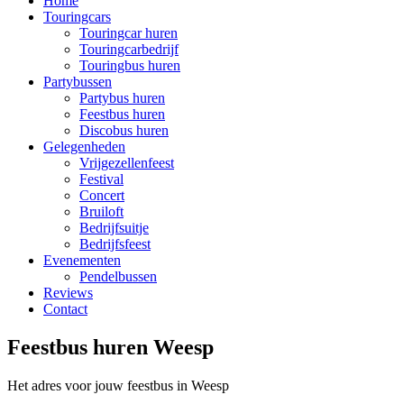
Home
Touringcars
Touringcar huren
Touringcarbedrijf
Touringbus huren
Partybussen
Partybus huren
Feestbus huren
Discobus huren
Gelegenheden
Vrijgezellenfeest
Festival
Concert
Bruiloft
Bedrijfsuitje
Bedrijfsfeest
Evenementen
Pendelbussen
Reviews
Contact
Feestbus huren Weesp
Het adres voor jouw feestbus in Weesp