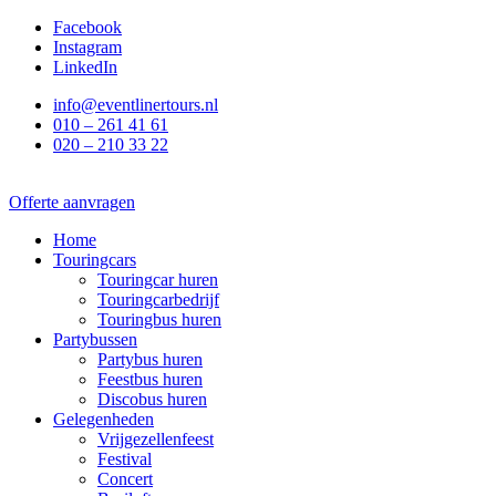
Ga
Facebook
naar
Instagram
de
LinkedIn
inhoud
info@eventlinertours.nl
010 – 261 41 61
020 – 210 33 22
Offerte aanvragen
Home
Touringcars
Touringcar huren
Touringcarbedrijf
Touringbus huren
Partybussen
Partybus huren
Feestbus huren
Discobus huren
Gelegenheden
Vrijgezellenfeest
Festival
Concert