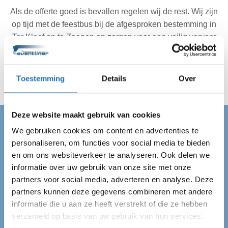
Als de offerte goed is bevallen regelen wij de rest. Wij zijn
op tijd met de feestbus bij de afgesproken bestemming in
Ter Kleef en te Zaanen en zorgen voor een veilig vervoer
van A naar B. Je hoeft je dus niet meer druk te maken
over het vervoer en je kan van je dag genieten.
Toestemming
Details
Over
Deze website maakt gebruik van cookies
We gebruiken cookies om content en advertenties te
FEESTBUS TER KLEEF EN TE ZAANEN
personaliseren, om functies voor social media te bieden
Feestbus huren in Ter
en om ons websiteverkeer te analyseren. Ook delen we
informatie over uw gebruik van onze site met onze
Kleef en te Zaanen
partners voor social media, adverteren en analyse. Deze
partners kunnen deze gegevens combineren met andere
Op zoek naar een feestbus in Ter Kleef en te Zaanen?
informatie die u aan ze heeft verstrekt of die ze hebben
Dan ben je bij ons aan het juiste adres! Wij van
verzameld op basis van uw gebruik van hun services.