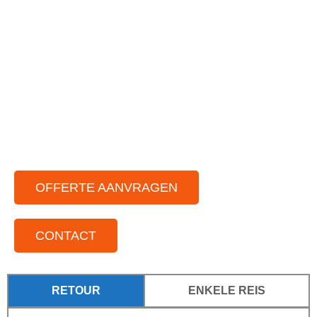
dan het formulier in.
Ruimte vloot aan feestbussen
Chauffeurs die van gezelligheid houden
Voor elke gelegenheid
Voor kleine tot grote groepen
Door het hele land actief
OFFERTE AANVRAGEN
CONTACT
RETOUR
ENKELE REIS