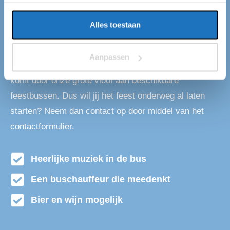
Eventliner hebben standplaatsen in Ter Kleef en te
Zaanen en de rest van Nederland. Op jaar basis
Alles toestaan
vervoeren wij ruim een miljoen mensen, onder andere
van en naar Ter Kleef en te Zaanen. De groepen
Aanpassen
kunnen variëren van 18 tot wel 1800 personen. Dit
komt door onze grote vloot aan beschikbare
feestbussen. Dus wil jij het feest onderweg al laten
starten? Neem dan contact op door middel van het
contactformulier.
Heerlijke muziek in de bus
Een buschauffeur die meedenkt
Bier en wijn mogelijk