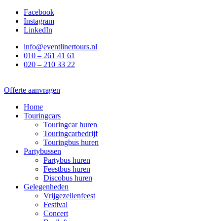
Ga
Facebook
naar
Instagram
de
LinkedIn
inhoud
info@eventlinertours.nl
010 – 261 41 61
020 – 210 33 22
Offerte aanvragen
Home
Touringcars
Touringcar huren
Touringcarbedrijf
Touringbus huren
Partybussen
Partybus huren
Feestbus huren
Discobus huren
Gelegenheden
Vrijgezellenfeest
Festival
Concert