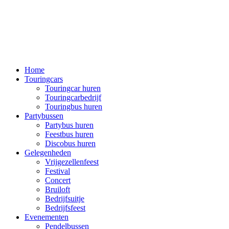
Home
Touringcars
Touringcar huren
Touringcarbedrijf
Touringbus huren
Partybussen
Partybus huren
Feestbus huren
Discobus huren
Gelegenheden
Vrijgezellenfeest
Festival
Concert
Bruiloft
Bedrijfsuitje
Bedrijfsfeest
Evenementen
Pendelbussen