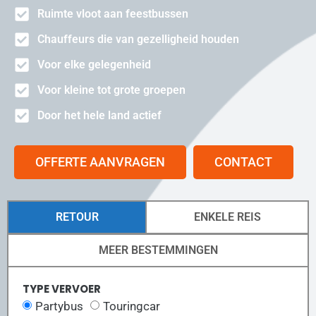
Ruimte vloot aan feestbussen
Chauffeurs die van gezelligheid houden
Voor elke gelegenheid
Voor kleine tot grote groepen
Door het hele land actief
OFFERTE AANVRAGEN
CONTACT
RETOUR
ENKELE REIS
MEER BESTEMMINGEN
TYPE VERVOER
Partybus
Touringcar