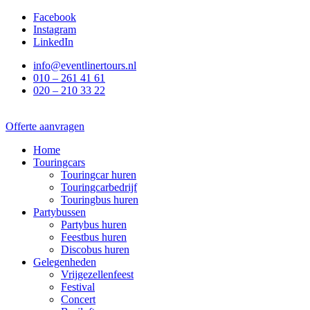
Ga
Facebook
naar
Instagram
de
LinkedIn
inhoud
info@eventlinertours.nl
010 – 261 41 61
020 – 210 33 22
Offerte aanvragen
Home
Touringcars
Touringcar huren
Touringcarbedrijf
Touringbus huren
Partybussen
Partybus huren
Feestbus huren
Discobus huren
Gelegenheden
Vrijgezellenfeest
Festival
Concert