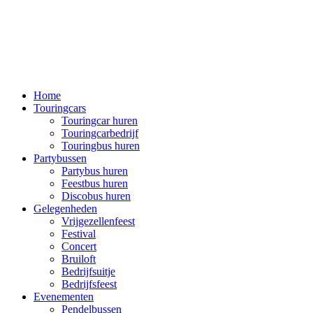
Home
Touringcars
Touringcar huren
Touringcarbedrijf
Touringbus huren
Partybussen
Partybus huren
Feestbus huren
Discobus huren
Gelegenheden
Vrijgezellenfeest
Festival
Concert
Bruiloft
Bedrijfsuitje
Bedrijfsfeest
Evenementen
Pendelbussen