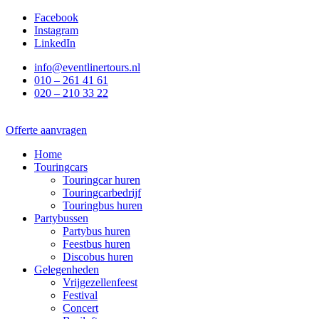
Ga
Facebook
naar
Instagram
de
LinkedIn
inhoud
info@eventlinertours.nl
010 – 261 41 61
020 – 210 33 22
Offerte aanvragen
Home
Touringcars
Touringcar huren
Touringcarbedrijf
Touringbus huren
Partybussen
Partybus huren
Feestbus huren
Discobus huren
Gelegenheden
Vrijgezellenfeest
Festival
Concert