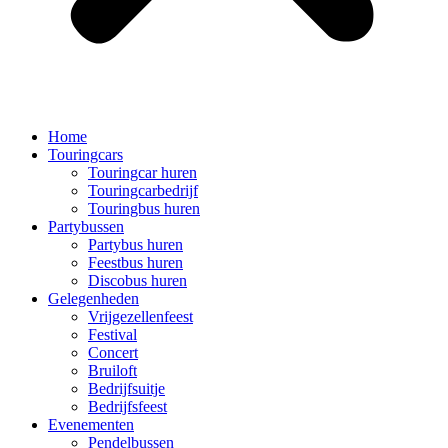
Home
Touringcars
Touringcar huren
Touringcarbedrijf
Touringbus huren
Partybussen
Partybus huren
Feestbus huren
Discobus huren
Gelegenheden
Vrijgezellenfeest
Festival
Concert
Bruiloft
Bedrijfsuitje
Bedrijfsfeest
Evenementen
Pendelbussen