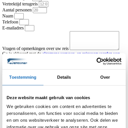
Vertrektijd terugreis
Aantal personen
Naam
Telefoon
E-mailadres
Vragen of opmerkingen over uw reis
Ga je akkoord met de
algemene vervoer- en reisvoorwaarden van
KNV Busvervoer
.
Ik ga akkoord
Offerte aanvragen
Type vervoer
Toestemming
Details
Over
Partybus
Touringcar
Vertrekadres
Datum heenreis
Deze website maakt gebruik van cookies
Vertrektijd heenreis
Eindbestemming
We gebruiken cookies om content en advertenties te
Aantal personen
personaliseren, om functies voor social media te bieden
Naam
en om ons websiteverkeer te analyseren. Ook delen we
Telefoon
informatie over uw gebruik van onze site met onze