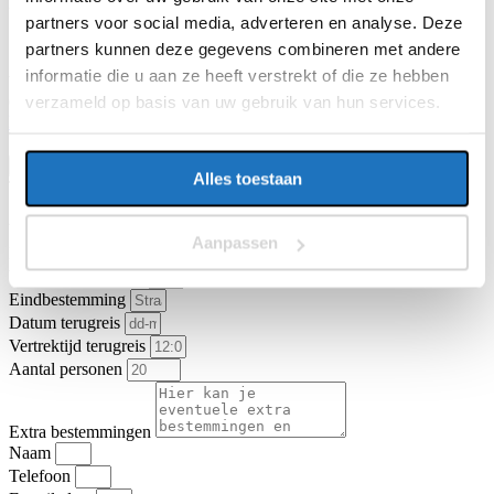
E-mailadres
partners voor social media, adverteren en analyse. Deze
partners kunnen deze gegevens combineren met andere
informatie die u aan ze heeft verstrekt of die ze hebben
Vragen of opmerkingen over uw reis
verzameld op basis van uw gebruik van hun services.
Ga je akkoord met de
algemene vervoer- en reisvoorwaarden van
KNV Busvervoer
.
Ik ga akkoord
Offerte aanvragen
Alles toestaan
Type vervoer
Partybus
Touringcar
Vertrekadres
Aanpassen
Datum heenreis
Vertrektijd heenreis
Eindbestemming
Datum terugreis
Vertrektijd terugreis
Aantal personen
Extra bestemmingen
Naam
Telefoon