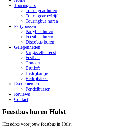
Home
Touringcars
Touringcar huren
Touringcarbedrijf
Touringbus huren
Partybussen
Partybus huren
Feestbus huren
Discobus huren
Gelegenheden
Vrijgezellenfeest
Festival
Concert
Bruiloft
Bedrijfsuitje
Bedrijfsfeest
Evenementen
Pendelbussen
Reviews
Contact
Feestbus huren Hulst
Het adres voor jouw feestbus in Hulst