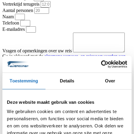
Vertrektijd terugreis
Aantal personen
Naam
Telefoon
E-mailadres
Vragen of opmerkingen over uw reis
Ga je akkoord met de
algemene vervoer- en reisvoorwaarden van
KNV Busvervoer
.
Ik ga akkoord
Offerte aanvragen
Type vervoer
Toestemming
Details
Over
Partybus
Touringcar
Vertrekadres
Datum heenreis
Deze website maakt gebruik van cookies
Vertrektijd heenreis
Eindbestemming
We gebruiken cookies om content en advertenties te
Aantal personen
personaliseren, om functies voor social media te bieden
Naam
en om ons websiteverkeer te analyseren. Ook delen we
Telefoon
informatie over uw gebruik van onze site met onze