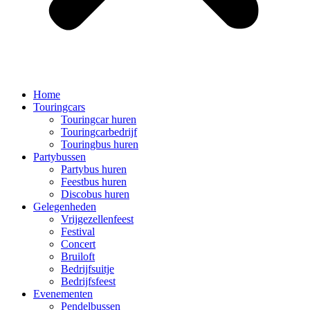
Home
Touringcars
Touringcar huren
Touringcarbedrijf
Touringbus huren
Partybussen
Partybus huren
Feestbus huren
Discobus huren
Gelegenheden
Vrijgezellenfeest
Festival
Concert
Bruiloft
Bedrijfsuitje
Bedrijfsfeest
Evenementen
Pendelbussen