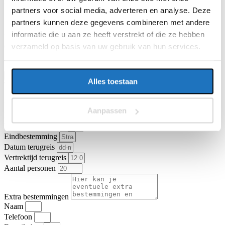
E-mailadres
partners voor social media, adverteren en analyse. Deze
partners kunnen deze gegevens combineren met andere
informatie die u aan ze heeft verstrekt of die ze hebben
Vragen of opmerkingen over uw reis
verzameld op basis van uw gebruik van hun services.
Ga je akkoord met de
algemene vervoer- en reisvoorwaarden van
KNV Busvervoer
.
Ik ga akkoord
Offerte aanvragen
Alles toestaan
Type vervoer
Partybus
Touringcar
Vertrekadres
Aanpassen
Datum heenreis
Vertrektijd heenreis
Eindbestemming
Datum terugreis
Vertrektijd terugreis
Aantal personen
Extra bestemmingen
Naam
Telefoon