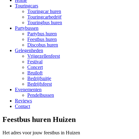
Home
Touringcars
Touringcar huren
Touringcarbedrijf
Touringbus huren
Partybussen
Partybus huren
Feestbus huren
Discobus huren
Gelegenheden
Vrijgezellenfeest
Festival
Concert
Bruiloft
Bedrijfsuitje
Bedrijfsfeest
Evenementen
Pendelbussen
Reviews
Contact
Feestbus huren Huizen
Het adres voor jouw feestbus in Huizen