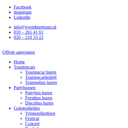
Ga
Facebook
naar
Instagram
de
LinkedIn
inhoud
info@eventlinertours.nl
010 – 261 41 61
020 – 210 33 22
Offerte aanvragen
Home
Touringcars
Touringcar huren
Touringcarbedrijf
Touringbus huren
Partybussen
Partybus huren
Feestbus huren
Discobus huren
Gelegenheden
Vrijgezellenfeest
Festival
Concert