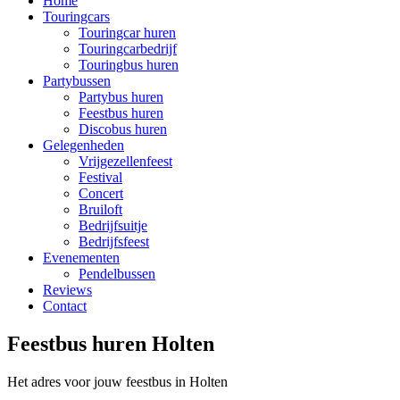
Home
Touringcars
Touringcar huren
Touringcarbedrijf
Touringbus huren
Partybussen
Partybus huren
Feestbus huren
Discobus huren
Gelegenheden
Vrijgezellenfeest
Festival
Concert
Bruiloft
Bedrijfsuitje
Bedrijfsfeest
Evenementen
Pendelbussen
Reviews
Contact
Feestbus huren Holten
Het adres voor jouw feestbus in Holten