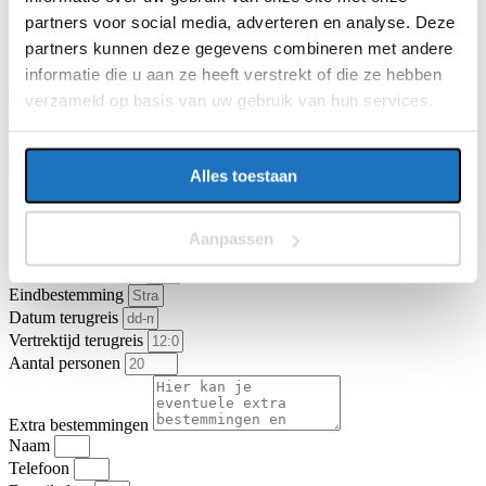
E-mailadres
partners voor social media, adverteren en analyse. Deze
partners kunnen deze gegevens combineren met andere
informatie die u aan ze heeft verstrekt of die ze hebben
Vragen of opmerkingen over uw reis
verzameld op basis van uw gebruik van hun services.
Ga je akkoord met de
algemene vervoer- en reisvoorwaarden van
KNV Busvervoer
.
Ik ga akkoord
Offerte aanvragen
Alles toestaan
Type vervoer
Partybus
Touringcar
Vertrekadres
Aanpassen
Datum heenreis
Vertrektijd heenreis
Eindbestemming
Datum terugreis
Vertrektijd terugreis
Aantal personen
Extra bestemmingen
Naam
Telefoon