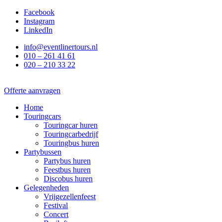
Ga
Facebook
naar
Instagram
de
LinkedIn
inhoud
info@eventlinertours.nl
010 – 261 41 61
020 – 210 33 22
Offerte aanvragen
Home
Touringcars
Touringcar huren
Touringcarbedrijf
Touringbus huren
Partybussen
Partybus huren
Feestbus huren
Discobus huren
Gelegenheden
Vrijgezellenfeest
Festival
Concert