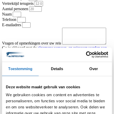
Vertrektijd terugreis
Aantal personen
Naam
Telefoon
E-mailadres
Vragen of opmerkingen over uw reis
Ga je akkoord met de
algemene vervoer- en reisvoorwaarden van
KNV Busvervoer
.
Ik ga akkoord
Offerte aanvragen
Type vervoer
Toestemming
Details
Over
Partybus
Touringcar
Vertrekadres
Datum heenreis
Deze website maakt gebruik van cookies
Vertrektijd heenreis
Eindbestemming
We gebruiken cookies om content en advertenties te
Aantal personen
personaliseren, om functies voor social media te bieden
Naam
en om ons websiteverkeer te analyseren. Ook delen we
Telefoon
informatie over uw gebruik van onze site met onze