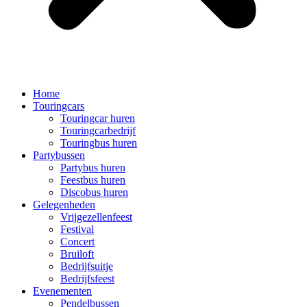
Home
Touringcars
Touringcar huren
Touringcarbedrijf
Touringbus huren
Partybussen
Partybus huren
Feestbus huren
Discobus huren
Gelegenheden
Vrijgezellenfeest
Festival
Concert
Bruiloft
Bedrijfsuitje
Bedrijfsfeest
Evenementen
Pendelbussen