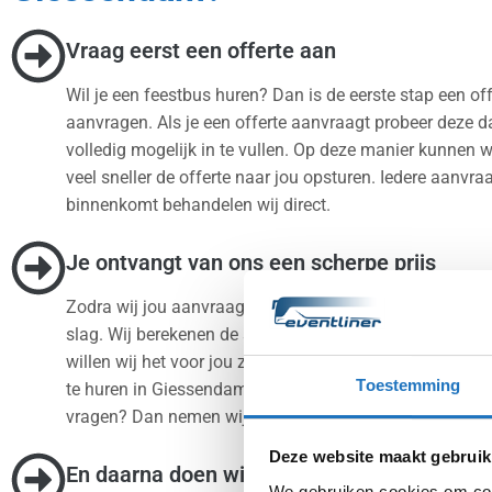
Vraag eerst een offerte aan
Wil je een feestbus huren? Dan is de eerste stap een off
aanvragen. Als je een offerte aanvraagt probeer deze d
volledig mogelijk in te vullen. Op deze manier kunnen w
veel sneller de offerte naar jou opsturen. Iedere aanvra
binnenkomt behandelen wij direct.
Je ontvangt van ons een scherpe prijs
Zodra wij jou aanvraag hebben ontvangen gaan wij me
slag. Wij berekenen de scherpste prijs voor jou. Op dez
willen wij het voor jou zo voordelig mogelijk maken om
Toestemming
te huren in Giessendam. Heb je na ontvangst van de of
vragen? Dan nemen wij zo snel mogelijk contact met jo
Deze website maakt gebruik
En daarna doen wij de rest
We gebruiken cookies om cont