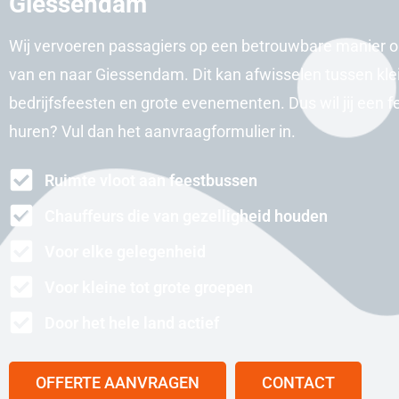
Giessendam
Wij vervoeren passagiers op een betrouwbare manier 
van en naar Giessendam. Dit kan afwisselen tussen kle
bedrijfsfeesten en grote evenementen. Dus wil jij een 
huren? Vul dan het aanvraagformulier in.
Ruimte vloot aan feestbussen
Chauffeurs die van gezelligheid houden
Voor elke gelegenheid
Voor kleine tot grote groepen
Door het hele land actief
OFFERTE AANVRAGEN
CONTACT