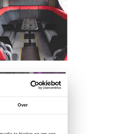
Over
 media te bieden en om ons