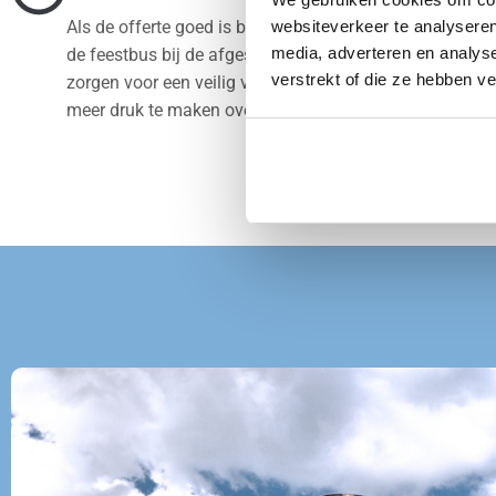
Als de offerte goed is bevallen regelen wij de rest. Wij zi
websiteverkeer te analyseren
media, adverteren en analys
de feestbus bij de afgesproken bestemming in Giesse
verstrekt of die ze hebben v
zorgen voor een veilig vervoer van A naar B. Je hoeft je
meer druk te maken over het vervoer en je kan van je d