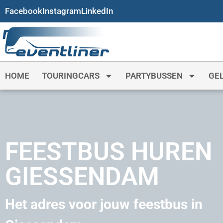
Facebook
Instagram
LinkedIn
HOME
TOURINGCARS
PARTYBUSSEN
GE
FEESTBUS HUREN
GIESSENDAM
Het adres voor jouw feestbus in