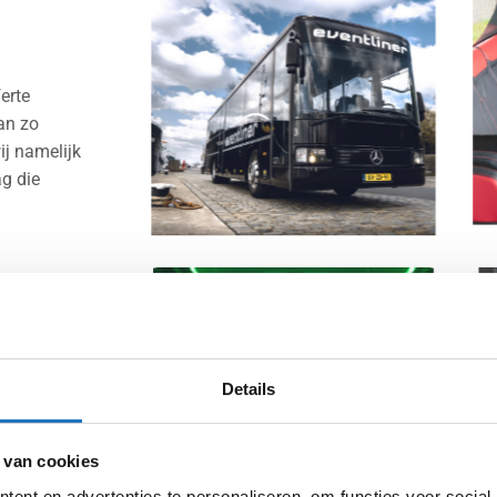
erte
an zo
ij namelijk
ag die
teen aan de
e manier
 een feestbus
Details
ferte nog
u op!
 van cookies
ent en advertenties te personaliseren, om functies voor social