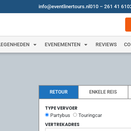
info@eventlinertours.nl
010 – 261 41 61
0
LEGENHEDEN
EVENEMENTEN
REVIEWS
CO
RETOUR
ENKELE REIS
TYPE VERVOER
Partybus
Touringcar
VERTREKADRES